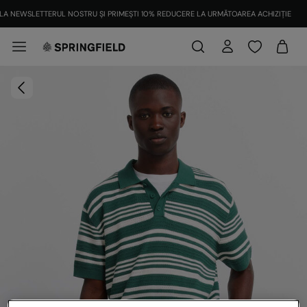
LA NEWSLETTERUL NOSTRU ȘI PRIMEȘTI 10% REDUCERE LA URMĂTOAREA ACHIZIȚIE