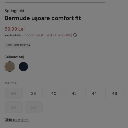
Springfield
Bermude ușoare comfort fit
59,99 Lei
229,99 Lei
Economisești
170,00 Lei
74
-10% | KOD: 10EXTRA
Culoare:
bej
Mărime:
36
38
40
42
44
46
48
50
Ghid de mărimi