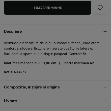
SELECTARE MĂRIME
Descriere
Bermude din țesătură de in cu bumbac și tencel, care oferă
confort și răcoare. Buzunare inserate cusăturile laterale.
Buzunare la spate cu un singur paspoal. Comfort fit.
Înălțimea manechinului: 1,86 cm. |
Poartă mărimea 42.
Ref.
0433673
Compoziție, îngrijire și origine
Compoziţie
Livrare
53%
Lyocell
,
32%
Bumbac
,
15%
In