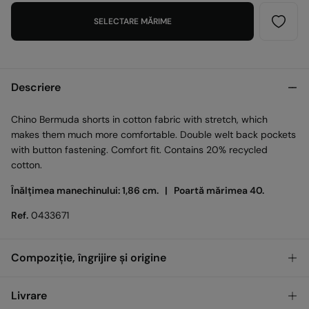
SELECTARE MĂRIME
Descriere
Chino Bermuda shorts in cotton fabric with stretch, which
makes them much more comfortable. Double welt back pockets
with button fastening. Comfort fit. Contains 20% recycled
cotton.
Înălțimea manechinului: 1,86 cm. |
Poartă mărimea 40.
Ref.
0433671
Compoziție, îngrijire și origine
Compoziţie
Livrare
98%
Bumbac
,
2%
Elastan