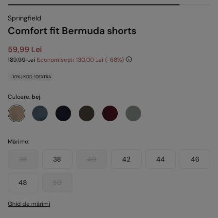
Springfield
Comfort fit Bermuda shorts
59,99 Lei
189,99 Lei
Economisești
130,00 Lei
68
-10% | KOD: 10EXTRA
Culoare:
bej
Mărime:
36
38
40
42
44
46
48
50
Ghid de mărimi