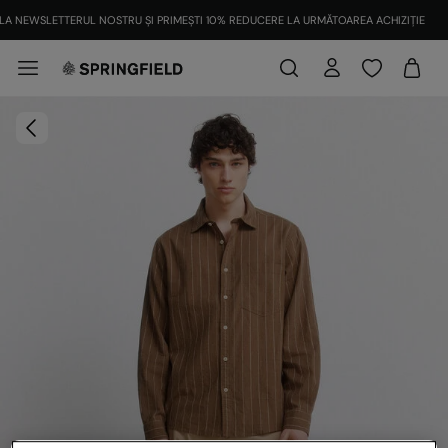
LA NEWSLETTERUL NOSTRU ȘI PRIMEȘTI 10% REDUCERE LA URMĂTOAREA ACHIZIȚIE