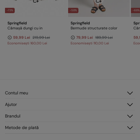
-73%
-58%
-68%
Springfield
Springfield
Spr
Cămașă dungi cu in
Bermude structurate color
59,99 Lei
219,99 Lei
79,99 Lei
189,99 Lei
59,
Economisești
160,00 Lei
Economisești
110,00 Lei
Eco
Contul meu
Autentificare
Ajutor
Înregistrare
Serviciu clienți
Brandul
Adresele mele
Întrebări frecvente
Comenzile mele
Despre noi
Metode de plată
Livrare
Presă
Retururi și anulări
Lucrează cu noi