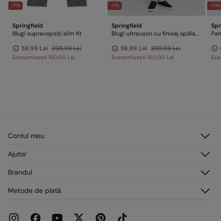
-71%
-71%
-70%
Springfield
Springfield
Spr
Blugi supravopsiți slim fit
Blugi ultraușori cu finisaj spălat deschis slim fit
59,99 Lei
209,99 Lei
59,99 Lei
209,99 Lei
Economisești
150,00 Lei
Economisești
150,00 Lei
Eco
Contul meu
Autentificare
Ajutor
Înregistrare
Serviciu clienți
Brandul
Adresele mele
Întrebări frecvente
Comenzile mele
Despre noi
Metode de plată
Livrare
Presă
Retururi și anulări
Lucrează cu noi
Promoții curente
Magazine