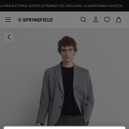
LA NEWSLETTERUL NOSTRU ȘI PRIMEȘTI 10% REDUCERE LA URMĂTOAREA ACHIZIȚIE