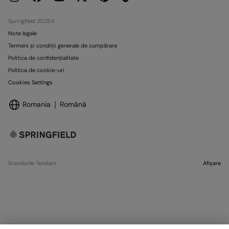
Springfield 2025©
Note legale
Termeni și condiții generale de cumpărare
Politica de confidențialitate
Politica de cookie-uri
Cookies Settings
Romania
Română
Brandurile Tendam
Afișare