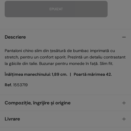
EPUIZAT
Descriere
Pantaloni chino slim din țesătură de bumbac imprimată cu
stretch, pentru un confort sporit. Prezintă un detaliu contrastant
la găicile din talie. Buzunar pentru monede în față. Slim fit.
Înălțimea manechinului: 1,89 cm. |
Poartă mărimea 42.
Ref.
1553719
Compoziție, îngrijire și origine
Compoziţie
Livrare
98%
Bumbac
,
2%
Elastan