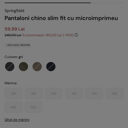
Springfield
Pantaloni chino slim fit cu microimprimeu
59,99 Lei
249,99 Lei
Economisești
190,00 Lei
76
-10% | KOD: 10EXTRA
Culoare:
gri
Mărime:
36
38
40
42
44
46
48
50
Ghid de mărimi