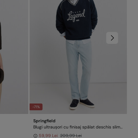
-71%
-70
Springfield
Spr
Blugi ultraușori cu finisaj spălat deschis slim fit
Pan
59,99 Lei
209,99 Lei