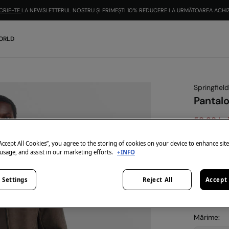
CRIE-TE
LA NEWSLETTERUL NOSTRU ȘI PRIMEȘTI 10% REDUCERE LA URMĂTOAREA ACHIZ
TRANSPORT GRATUIT DE LA 200 LEI
ORLD
Springfield
Pantalo
59,99 Le
229,99 Lei
“Accept All Cookies”, you agree to the storing of cookies on your device to enhance sit
-10% | KOD
 usage, and assist in our marketing efforts.
+INFO
Culoare:
b
 Settings
Reject All
Accept 
Mărime: