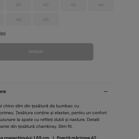
38
40
42
44
48
50
imi
EPUIZAT
ere
ni chino slim din țesătură de bumbac cu
rimeu. Țesătura conține și elastan, pentru un confort
Buzunare la spate cu refileți dubli și nasture. Detalii
ante din țesătură chambray. Slim fit.
ea manechinului: 1,89 cm. |
Poartă mărimea 42.