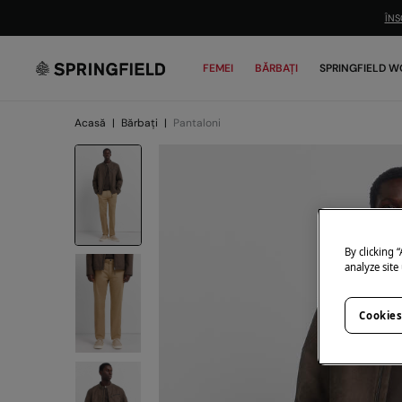
ÎNS
FEMEI
BĂRBAȚI
SPRINGFIELD W
Acasă
|
Bărbați
|
Pantaloni
By clicking 
analyze site
Cookies