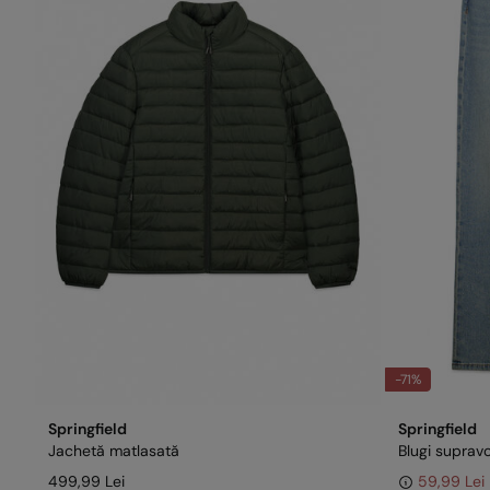
-71%
Springfield
Springfield
Jachetă matlasată
Blugi supravop
499,99 Lei
59,99 Lei