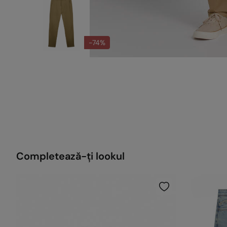
-74%
Completează-ți lookul