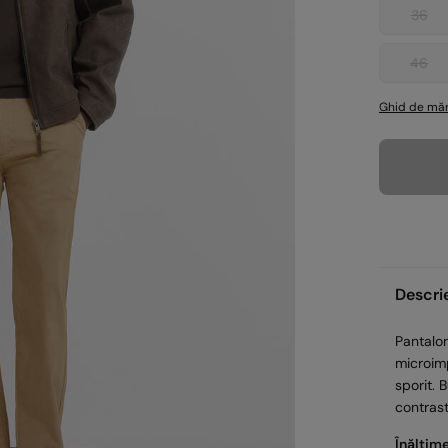
36
46
Ghid de măr
Descri
Pantalo
microimp
sporit. 
contrast
Înălțim