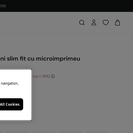
IȚIE
ni slim fit cu microimprimeu
i
Economisești
170,00 Lei
74
e navigation,
: 10EXTRA
ej
All Cookies