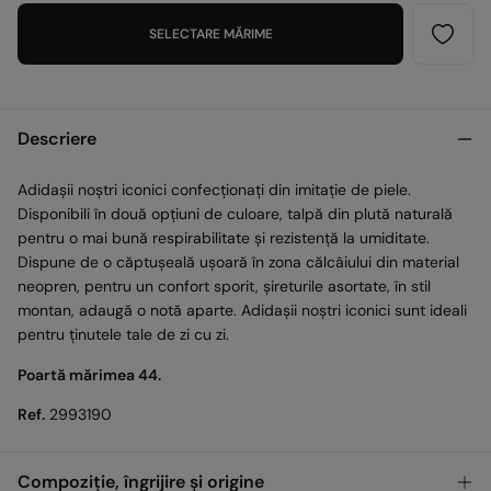
SELECTARE MĂRIME
Descriere
Adidașii noștri iconici confecționați din imitație de piele.
Disponibili în două opțiuni de culoare, talpă din plută naturală
pentru o mai bună respirabilitate și rezistență la umiditate.
Dispune de o căptușeală ușoară în zona călcâiului din material
neopren, pentru un confort sporit, șireturile asortate, în stil
montan, adaugă o notă aparte. Adidașii noștri iconici sunt ideali
pentru ținutele tale de zi cu zi.
Poartă mărimea 44.
Ref.
2993190
Compoziție, îngrijire și origine