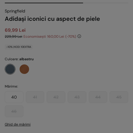
Springfield
Adidași iconici cu aspect de piele
69,99 Lei
229,99 Lei
Economisești
160,00 Lei
70
-10% | KOD: 10EXTRA
Culoare:
albastru
Mărime:
40
41
42
43
44
45
46
Ghid de mărimi