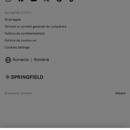
Magazine
Springfield 2025©
Note legale
Termeni și condiții generale de cumpărare
Politica de confidențialitate
Politica de cookie-uri
Cookies Settings
Romania
Română
Brandurile Tendam
Afișare