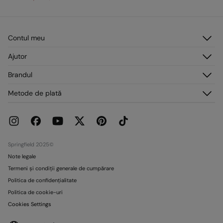
Contul meu
Autentificare
Ajutor
Înregistrare
Serviciu clienți
Brandul
Adresele mele
Întrebări frecvente
Comenzile mele
Despre noi
Metode de plată
Livrare
Presă
Retururi și anulări
Lucrează cu noi
Promoții curente
Magazine
Springfield 2025©
Note legale
Termeni și condiții generale de cumpărare
Politica de confidențialitate
Politica de cookie-uri
Cookies Settings