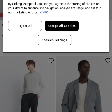
By clicking “Accept All Cookies”, you agree to the storing of cookies on
your device to enhance site navigation, analyze site usage, and assist in
our marketing efforts.
+INFO
-78%
-74%
Springfield
Springfield
Reject All
Accept All Cookies
Pantaloni chino skinny fit
Pantaloni drepți relaxed fit
49,99 Lei
229,99 Lei
59,99 Lei
229,99 Lei
Cookies Settings
Economisești
180,00 Lei
Economisești
170,00 Lei
+2 Culori