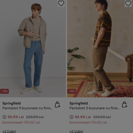
-74%
-74%
Springfield
Springfield
Pantaloni 5 buzunare cu finisaj spălat straight fit
Pantaloni 5 buzunare cu finisaj spălat straight fit
59,99 Lei
229,99 Lei
59,99 Lei
229,99 Lei
Economisești
170,00 Lei
Economisești
170,00 Lei
+3 Culori
+3 Culori