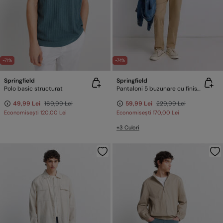
-71%
-74%
Springfield
Springfield
Polo basic structurat
Pantaloni 5 buzunare cu finisaj spălat slim fit
49,99 Lei
169,99 Lei
59,99 Lei
229,99 Lei
Economisești
120,00 Lei
Economisești
170,00 Lei
+3 Culori