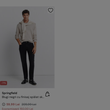
-71%
Springfield
Blugi negri cu finisaj spălat skinny fit
59,99 Lei
209,99 Lei
Economisești
150,00 Lei