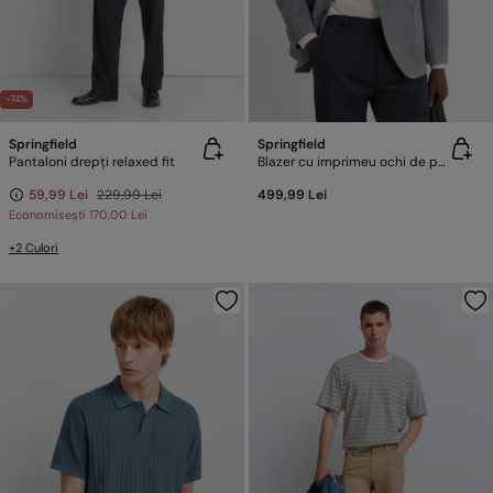
-74%
Springfield
Springfield
Pantaloni drepți relaxed fit
Blazer cu imprimeu ochi de prepeliță
59,99 Lei
229,99 Lei
499,99 Lei
Economisești
170,00 Lei
+2 Culori