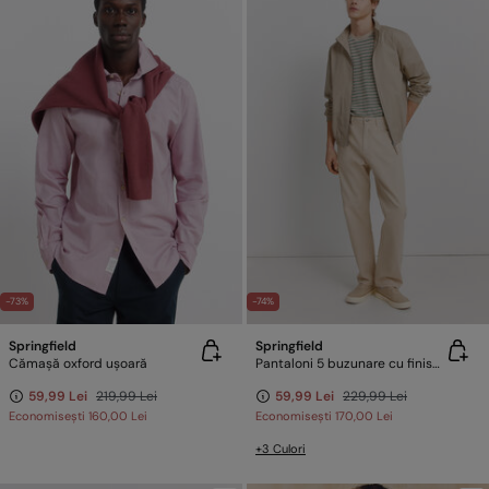
-73%
-74%
Springfield
Springfield
Cămașă oxford ușoară
Pantaloni 5 buzunare cu finisaj spălat straight fit
59,99 Lei
219,99 Lei
59,99 Lei
229,99 Lei
Economisești
160,00 Lei
Economisești
170,00 Lei
+3 Culori