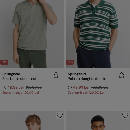
-71%
-71%
Springfield
Springfield
Polo basic structurat
Polo cu dungi texturate
49,99 Lei
169,99 Lei
49,99 Lei
169,99 Lei
Economisești
120,00 Lei
Economisești
120,00 Lei