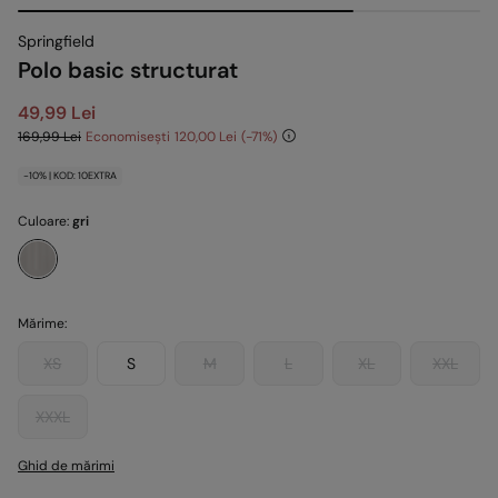
Springfield
Polo basic structurat
49,99 Lei
169,99 Lei
Economisești
120,00 Lei
71
-10% | KOD: 10EXTRA
Culoare:
gri
Mărime:
XS
S
M
L
XL
XXL
XXXL
Ghid de mărimi