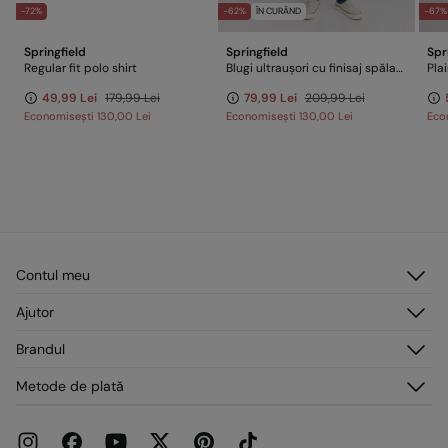
-72%
-62%
ÎN CURÂND
-67%
Springfield
Springfield
Spr
Regular fit polo shirt
Blugi ultraușori cu finisaj spălat închis slim fit
Plai
49,99 Lei
179,99 Lei
79,99 Lei
209,99 Lei
Economisești
130,00 Lei
Economisești
130,00 Lei
Eco
Contul meu
Autentificare
Ajutor
Înregistrare
Serviciu clienți
Brandul
Adresele mele
Întrebări frecvente
Comenzile mele
Despre noi
Metode de plată
Livrare
Presă
Retururi și anulări
Lucrează cu noi
Promoții curente
Magazine