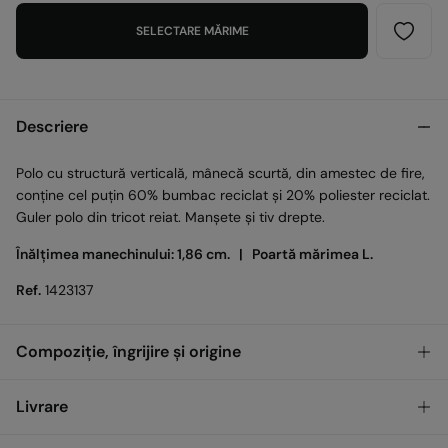
SELECTARE MĂRIME
Descriere
Polo cu structură verticală, mânecă scurtă, din amestec de fire,
conține cel puțin 60% bumbac reciclat și 20% poliester reciclat.
Guler polo din tricot reiat. Manșete și tiv drepte.
Înălțimea manechinului: 1,86 cm. |
Poartă mărimea L.
Ref.
1423137
Compoziție, îngrijire și origine
Compoziţie
Livrare
70%
Bumbac
,
30%
Poliester