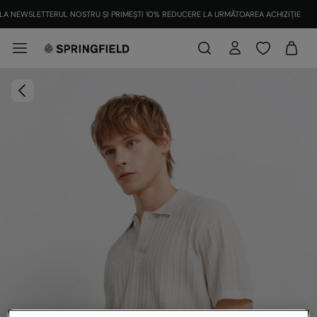
LA NEWSLETTERUL NOSTRU ȘI PRIMEȘTI 10% REDUCERE LA URMĂTOAREA ACHIZIȚIE