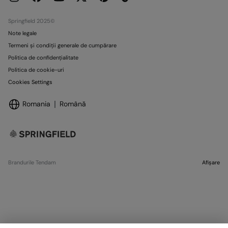
Springfield 2025©
Note legale
Termeni și condiții generale de cumpărare
Politica de confidențialitate
Politica de cookie-uri
Cookies Settings
Romania
Română
Brandurile Tendam
Afișare