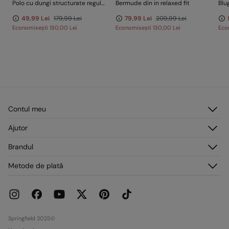
Polo cu dungi structurate regular fit
Bermude din in relaxed fit
Blu
49,99 Lei
179,99 Lei
79,99 Lei
209,99 Lei
Economisești
130,00 Lei
Economisești
130,00 Lei
Eco
Contul meu
Autentificare
Ajutor
Înregistrare
Serviciu clienți
Brandul
Adresele mele
Întrebări frecvente
Comenzile mele
Despre noi
Metode de plată
Livrare
Presă
Retururi și anulări
Lucrează cu noi
Promoții curente
Magazine
Springfield 2025©