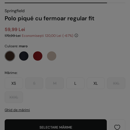
Springfield
Polo piqué cu fermoar regular fit
59,99 Lei
179,99 Lei
Economisești
120,00 Lei
67
Culoare:
maro
Mărime:
XS
S
M
L
XL
XXL
XXXL
Ghid de mărimi
SELECTARE MĂRIME