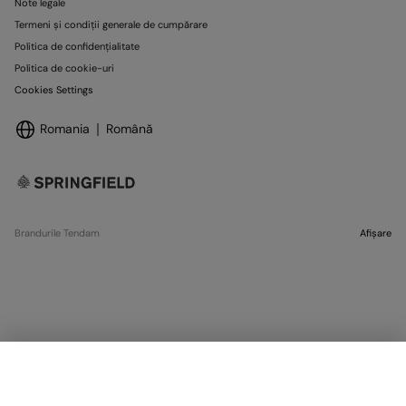
Note legale
Termeni și condiții generale de cumpărare
Politica de confidențialitate
Politica de cookie-uri
Cookies Settings
Romania
Română
Brandurile Tendam
Afișare
SELECTARE MĂRIME