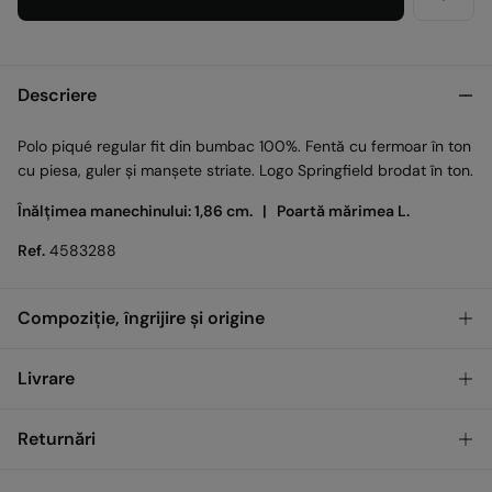
Descriere
Polo piqué regular fit din bumbac 100%. Fentă cu fermoar în ton
cu piesa, guler și manșete striate. Logo Springfield brodat în ton.
Înălțimea manechinului: 1,86 cm. |
Poartă mărimea L.
Ref.
4583288
Compoziție, îngrijire și origine
Compoziţie
Livrare
100%
Bumbac
GRATUIT
Ridicare din magazin
Returnări
Îngrijire
Temperatura maximă de spălare 30 °C. Centrifugare scurtă
Standard
Ai
30 de zile
pentru a efectua returnarea prin oricare dintre