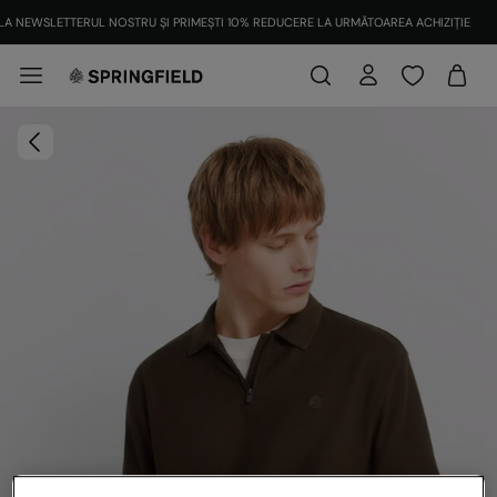
LA NEWSLETTERUL NOSTRU ȘI PRIMEȘTI 10% REDUCERE LA URMĂTOAREA ACHIZIȚIE