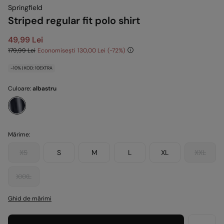
Springfield
Striped regular fit polo shirt
49,99 Lei
179,99 Lei
Economisești
130,00 Lei
72
-10% | KOD: 10EXTRA
Culoare:
albastru
Mărime:
XS
S
M
L
XL
XXL
XXXL
Ghid de mărimi