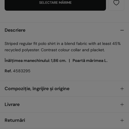
SELECTARE MĂRIME
Descriere
Striped regular fit polo shirt in a blend fabric with at least 45%
recycled polyester. Contrast colour collar and placket.
Înălțimea manechinului: 1,86 cm. |
Poartă mărimea L.
Ref.
4583295
Compoziție, îngrijire și origine
Compoziţie
Livrare
88%
Bumbac
,
12%
Poliester
GRATUIT
Ridicare din magazin
Returnări
Îngrijire