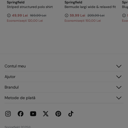
Springfield
Springfield
Spr
Striped structured polo shirt
Bermude largi wide & relaxed fit
Blu
49,99 Lei
169,99 Lei
59,99 Lei
209,99 Lei
Economisești
120,00 Lei
Economisești
150,00 Lei
Eco
Contul meu
Autentificare
Ajutor
Înregistrare
Serviciu clienți
Brandul
Adresele mele
Întrebări frecvente
Comenzile mele
Despre noi
Metode de plată
Livrare
Presă
Retururi și anulări
Lucrează cu noi
Promoții curente
Magazine
Springfield 2025©