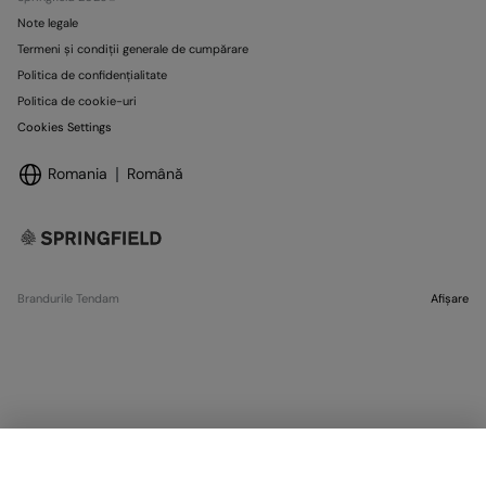
Note legale
Termeni și condiții generale de cumpărare
Politica de confidențialitate
Politica de cookie-uri
Cookies Settings
Romania
Română
Brandurile Tendam
Afișare
SELECTARE MĂRIME