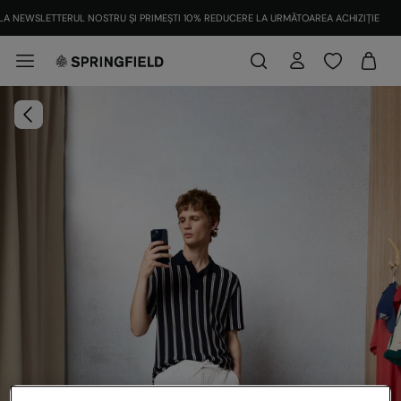
ÎNSCRIE-TE
LA NEWSLETTERUL NOSTRU ȘI PRIMEȘTI 10% REDUCERE LA URMĂTOAREA