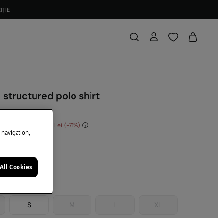
IȚIE
 structured polo shirt
i
conomisești
120,00 Lei
71
e navigation,
ej
All Cookies
S
M
L
XL