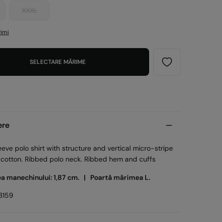
XXXL
imi
SELECTARE MĂRIME
ere
eeve polo shirt with structure and vertical micro-stripe
 cotton. Ribbed polo neck. Ribbed hem and cuffs
ea manechinului: 1,87 cm. |
Poartă mărimea L.
3159