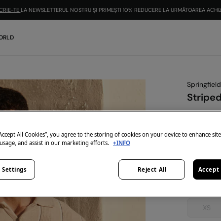
CRIE-TE
LA NEWSLETTERUL NOSTRU ȘI PRIMEȘTI 10% REDUCERE LA URMĂTOAREA ACHIZ
ORLD
Springfield
Striped
49,99 Le
169,99 Lei
E
“Accept All Cookies”, you agree to the storing of cookies on your device to enhance sit
 usage, and assist in our marketing efforts.
+INFO
Culoare:
b
 Settings
Reject All
Accept 
Mărime:
XS