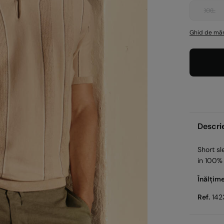
XXL
Ghid de măr
Descri
Short sl
in 100%
Înălțim
Ref.
142