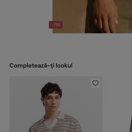
-71%
Completează-ți lookul