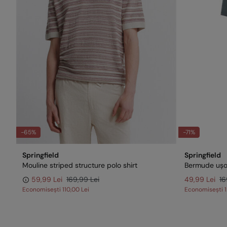
-65%
-71%
Springfield
Springfield
Mouline striped structure polo shirt
59,99 Lei
169,99 Lei
49,99 Lei
16
Economisești
110,00 Lei
Economisești