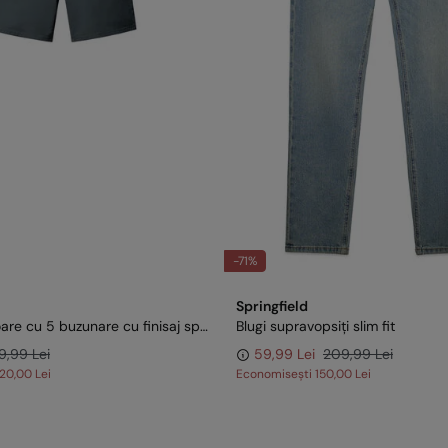
-71%
Springfield
Bermude ușoare cu 5 buzunare cu finisaj spălat regular fit
Blugi supravopsiți slim fit
9,99 Lei
59,99 Lei
209,99 Lei
120,00 Lei
Economisești
150,00 Lei