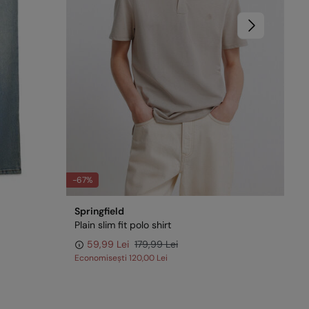
-67%
-62
Springfield
Spr
Plain slim fit polo shirt
Be
59,99 Lei
179,99 Lei
Economisești
120,00 Lei
Eco