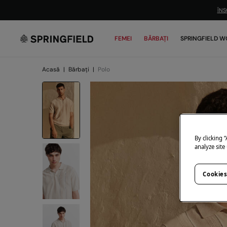
ÎNS
FEMEI
BĂRBAȚI
SPRINGFIELD W
Acasă
|
Bărbați
|
Polo
By clicking 
analyze site
Cookies