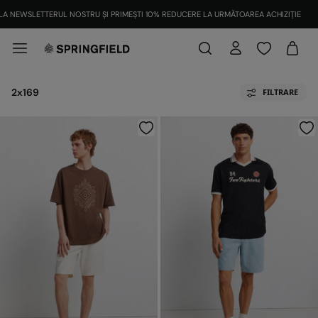
ÎNSCRIE-TE
LA NEWSLETTERUL NOSTRU ȘI PRIMEȘTI 10% REDUCERE LA URMĂTOAREA
2x169
FILTRARE