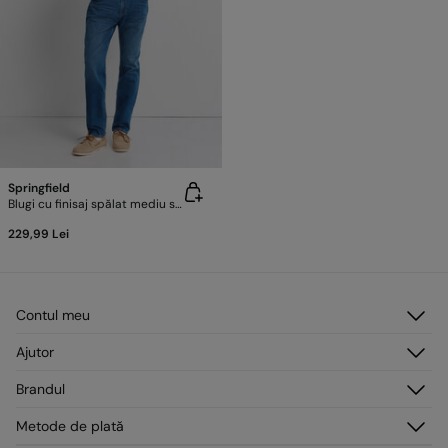
Springfield
Blugi cu finisaj spălat mediu slim fit
229,99 Lei
Contul meu
Autentificare
Ajutor
Înregistrare
Serviciu clienți
Brandul
Adresele mele
Întrebări frecvente
Comenzile mele
Despre noi
Metode de plată
Livrare
Presă