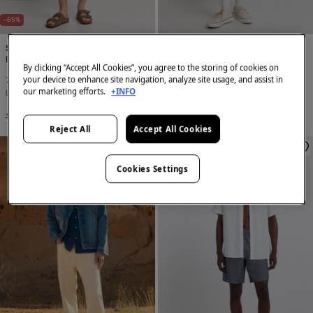
-65%
Springfield
Springfield
Bermude din bumbac comfort fit
Straight fit denim Bermuda shorts
By clicking “Accept All Cookies”, you agree to the storing of cookies on
your device to enhance site navigation, analyze site usage, and assist in
79,99 Lei
229,99 Lei
189,99 Lei
our marketing efforts.
+INFO
Economisești
150,00 Lei
+3 Culori
Reject All
Accept All Cookies
Cookies Settings