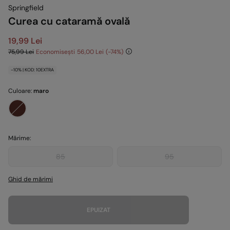
Springfield
Curea cu cataramă ovală
19,99 Lei
75,99 Lei
Economisești
56,00 Lei
74
-10% | KOD: 10EXTRA
Culoare:
maro
Mărime:
85
95
Ghid de mărimi
EPUIZAT