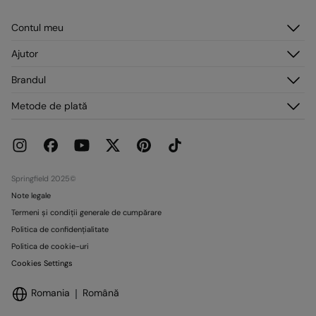
Nu curățați chimic
Trimite la depozit
Contul meu
Origine
Autentificare
Ajutor
Fabricat în: China
Înregistrare
Serviciu clienți
Distribuit de: Tendam Retail RO S.R.L.
Brandul
Adresele mele
Întrebări frecvente
Comenzile mele
Despre noi
Metode de plată
Livrare
Presă
Retururi și anulări
Lucrează cu noi
Promoții curente
Magazine
Springfield 2025©
Note legale
Termeni și condiții generale de cumpărare
Politica de confidențialitate
Politica de cookie-uri
Cookies Settings
Romania
Română