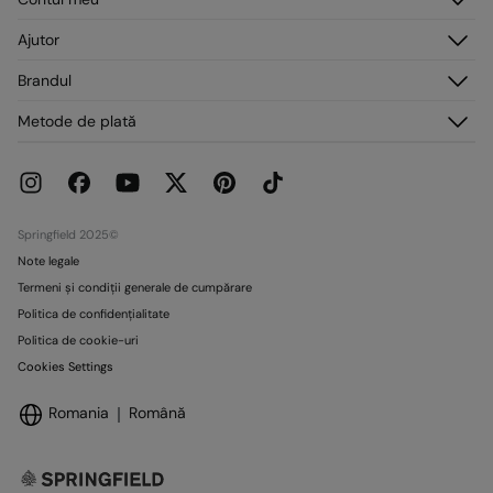
Origine
Autentificare
Ajutor
Fabricat în: China
Înregistrare
Serviciu clienți
Distribuit de: Tendam Retail RO S.R.L.
Brandul
Adresele mele
Întrebări frecvente
Comenzile mele
Despre noi
Metode de plată
Livrare
Presă
Retururi și anulări
Lucrează cu noi
Promoții curente
Magazine
Springfield 2025©
Note legale
Termeni și condiții generale de cumpărare
Politica de confidențialitate
Politica de cookie-uri
Cookies Settings
Romania
Română