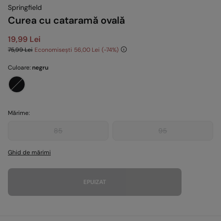
Springfield
Curea cu cataramă ovală
19,99 Lei
75,99 Lei
Economisești
56,00 Lei
74
Culoare:
negru
Mărime:
85
95
Ghid de mărimi
EPUIZAT