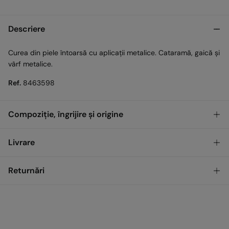
Descriere
Curea din piele întoarsă cu aplicații metalice. Cataramă, gaică și
vârf metalice.
Ref.
8463598
Compoziție, îngrijire și origine
Compoziţie
Livrare
100%
Poliuretan
GRATUIT
Ridicare din magazin
Returnări
Îngrijire
Nu spălați
Standard
Ai
30 de zile
pentru a efectua returnarea prin oricare dintre
metodele următoare:
Nu uscați la uscător
17,00
0 LEI - 200,00 LEI
LEI