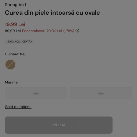
Springfield
Curea din piele întoarsă cu ovale
19,99 Lei
89,99 Lei
Economisești
70,00 Lei
78
-10% | KOD: 10EXTRA
Culoare:
bej
Mărime:
85
95
Ghid de mărimi
EPUIZAT