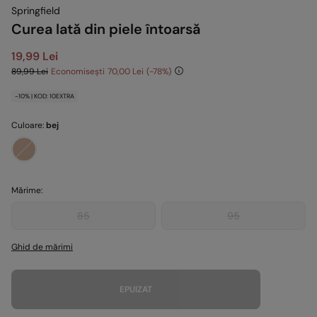
Springfield
Curea lată din piele întoarsă
19,99 Lei
89,99 Lei
Economisești
70,00 Lei
78
-10% | KOD: 10EXTRA
Culoare:
bej
Mărime:
85
95
Ghid de mărimi
EPUIZAT