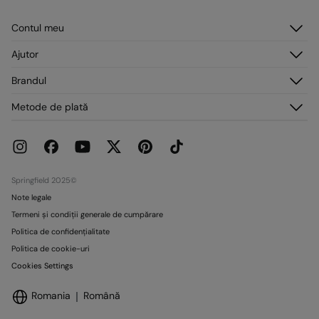
Nu curățați chimic
Trimite la depozit
Contul meu
Origine
Autentificare
Ajutor
Fabricat în: China
Înregistrare
Serviciu clienți
Distribuit de: Tendam Retail RO S.R.L.
Brandul
Adresele mele
Întrebări frecvente
Comenzile mele
Despre noi
Metode de plată
Livrare
Presă
Retururi și anulări
Lucrează cu noi
Promoții curente
Magazine
Springfield 2025©
Note legale
Termeni și condiții generale de cumpărare
Politica de confidențialitate
Politica de cookie-uri
Cookies Settings
Romania
Română