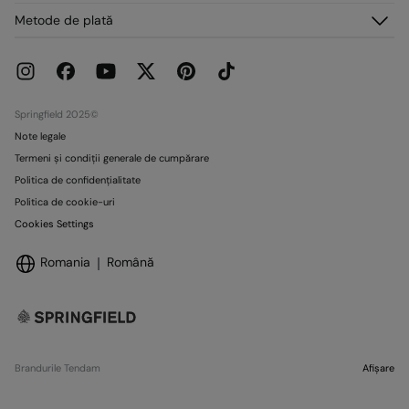
Comenzile mele
Despre noi
Metode de plată
Livrare
Presă
Retururi și anulări
Lucrează cu noi
Promoții curente
Magazine
Springfield 2025©
Note legale
Termeni și condiții generale de cumpărare
Politica de confidențialitate
Politica de cookie-uri
Cookies Settings
Romania
Română
Brandurile Tendam
Afișare