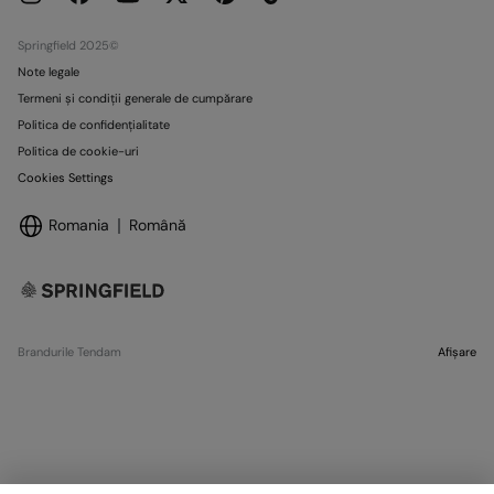
Springfield 2025©
Note legale
Termeni și condiții generale de cumpărare
Politica de confidențialitate
Politica de cookie-uri
Cookies Settings
Romania
Română
Brandurile Tendam
Afișare