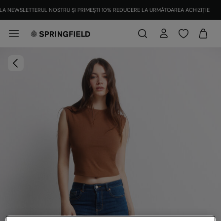
LA NEWSLETTERUL NOSTRU ȘI PRIMEȘTI 10% REDUCERE LA URMĂTOAREA ACHIZIȚIE