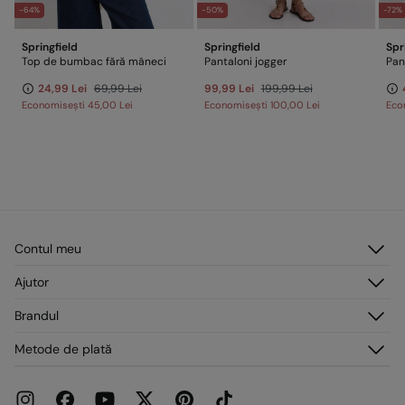
-64%
-50%
-72%
Springfield
Springfield
Spr
Top de bumbac fără mâneci
Pantaloni jogger
Pan
24,99 Lei
69,99 Lei
99,99 Lei
199,99 Lei
Economisești
45,00 Lei
Economisești
100,00 Lei
Eco
Contul meu
Autentificare
Ajutor
Înregistrare
Serviciu clienți
Brandul
Adresele mele
Întrebări frecvente
Comenzile mele
Despre noi
Metode de plată
Livrare
Presă
Retururi și anulări
Lucrează cu noi
Promoții curente
Magazine