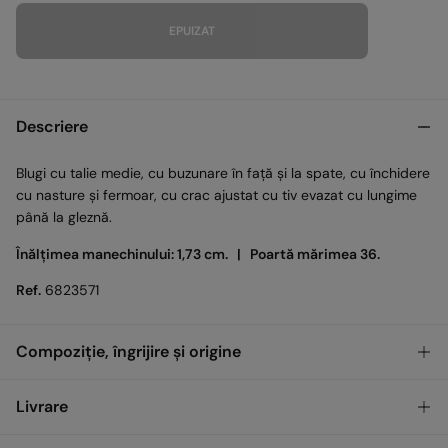
EPUIZAT
Descriere
Blugi cu talie medie, cu buzunare în față și la spate, cu închidere
cu nasture și fermoar, cu crac ajustat cu tiv evazat cu lungime
până la gleznă.
Înălțimea manechinului: 1,73 cm. |
Poartă mărimea 36.
Ref.
6823571
Compoziție, îngrijire și origine
Compoziţie
Livrare
99%
Bumbac
,
1%
Elastan