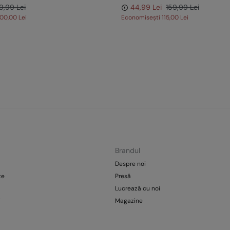
9,99 Lei
44,99 Lei
159,99 Lei
100,00 Lei
Economisești
115,00 Lei
Brandul
Despre noi
te
Presă
Lucrează cu noi
i
Magazine