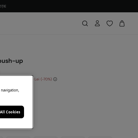
IȚIE
push-up
i
conomisești
140,00 Lei
70
: 10EXTRA
e navigation,
lbastru
All Cookies