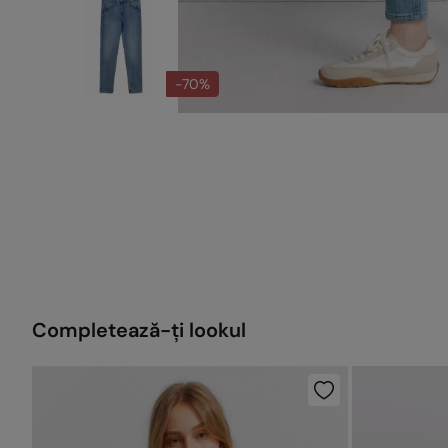
-70%
Completează-ți lookul