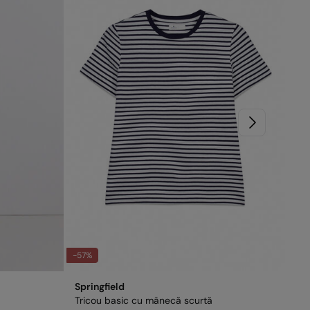
 în: Pakistan
it de: Tendam Retail RO S.R.L.
-57%
Springfield
Tricou basic cu mânecă scurtă