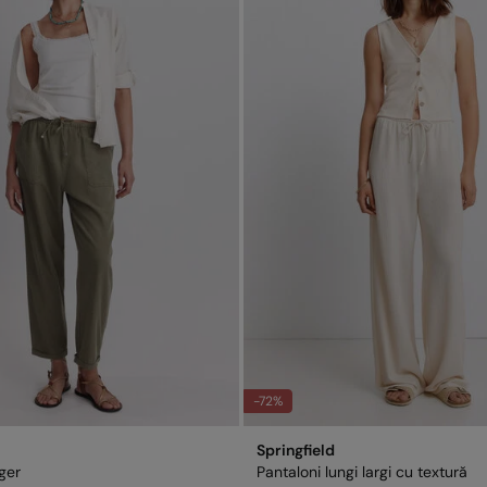
Fabricat
Distribu
-72%
Springfield
ger
Pantaloni lungi largi cu textură