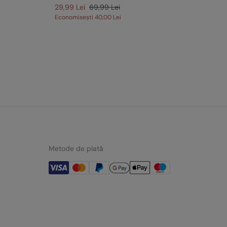
-70
29,99 Lei
69,99 Lei
Economisești
40,00 Lei
Spr
Je
Eco
Metode de plată