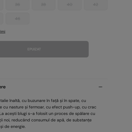
36
38
40
42
46
imi
EPUIZAT
ere
 talie înaltă, cu buzunare în față și în spate, cu
e cu nasture și fermoar, cu efect push-up, cu crac
 La acești blugi s-a folosit un proces de spălare cu
gii noi, reducând consumul de apă, de substanțe
și de energie.