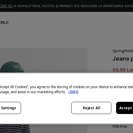
CRIE-TE
LA NEWSLETTERUL NOSTRU ȘI PRIMEȘTI 10% REDUCERE LA URMĂTOAREA ACHIZ
ORLD
Springfield
Jeans 
59,99 Le
199,99 Lei
E
-10% | KOD
“Accept All Cookies”, you agree to the storing of cookies on your device to enhance sit
 usage, and assist in our marketing efforts.
+INFO
Culoare:
a
 Settings
Reject All
Accept 
Mărime: