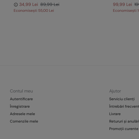
34,99 Lei
89,99 Lei
99,99 Lei
19
Economisești
55,00 Lei
Economisești
Contul meu
Ajutor
Autentificare
Serviciu clienți
Înregistrare
Întrebări frecven
Adresele mele
Livrare
Comenzile mele
Retururi și anulăr
Promoții curente