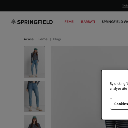
ÎNS
FEMEI
BĂRBAȚI
SPRINGFIELD W
Acasă
|
Femei
|
Blugi
By clicking 
analyze site
Cookies