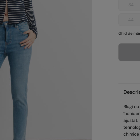
34
44
Ghid de măr
Descri
Blugi cu
închider
ajustat.
tehnolo
chimice 