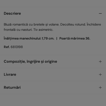
Descriere
Bluză romantică cu bretele și volane. Decolteu rotund. Închidere
frontală cu nasturi. Tiv asimetric.
Înălțimea manechinului: 1,79 cm. |
Poartă mărimea 36.
Ref.
6813198
Compoziție, îngrijire și origine
Compoziţie
Livrare
100%
Bumbac
GRATUIT
Ridicare din magazin
Returnări
Îngrijire
Temperatura maximă de spălare 30 °C. Centrifugare scurtă
Standard
Ai
30 de zile
pentru a efectua returnarea prin oricare dintre
metodele următoare:
Uscare delicată în uscător
17,00