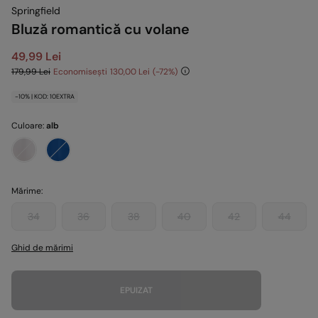
Springfield
Bluză romantică cu volane
49,99 Lei
179,99 Lei
Economisești
130,00 Lei
72
-10% | KOD: 10EXTRA
Culoare:
alb
Mărime:
34
36
38
40
42
44
Ghid de mărimi
EPUIZAT