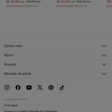
49,99 Lei
169,99 Lei
54,99 Lei
169,99 Lei
99,
Economisești
120,00 Lei
Economisești
115,00 Lei
Eco
Contul meu
Autentificare
Ajutor
Înregistrare
Serviciu clienți
Brandul
Adresele mele
Întrebări frecvente
Comenzile mele
Despre noi
Metode de plată
Livrare
Presă
Retururi și anulări
Lucrează cu noi
Promoții curente
Magazine
Springfield 2025©
Note legale
Termeni și condiții generale de cumpărare