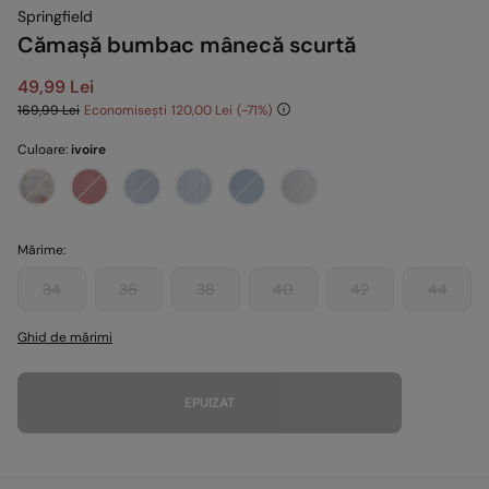
Springfield
Cămașă bumbac mânecă scurtă
49,99 Lei
169,99 Lei
Economisești
120,00 Lei
71
Culoare:
ivoire
Mărime:
34
36
38
40
42
44
Ghid de mărimi
EPUIZAT