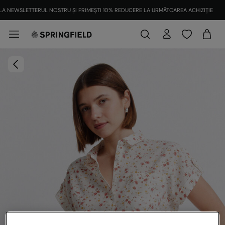
LA NEWSLETTERUL NOSTRU ȘI PRIMEȘTI 10% REDUCERE LA URMĂTOAREA ACHIZIȚIE