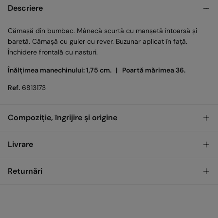
Descriere
Cămașă din bumbac. Mânecă scurtă cu manșetă întoarsă și
baretă. Cămașă cu guler cu rever. Buzunar aplicat în față.
Închidere frontală cu nasturi.
Înălțimea manechinului: 1,75 cm. |
Poartă mărimea 36.
Ref.
6813173
Compoziție, îngrijire și origine
Compoziţie
Livrare
53%
In
,
47%
Bumbac
GRATUIT
Ridicare din magazin
Returnări
Îngrijire
Temperatura maximă de spălare 30 °C
Standard
Ai
30 de zile
pentru a efectua returnarea prin oricare dintre
metodele următoare:
Uscare delicată în uscător
17,00
0 LEI - 200,00 LEI