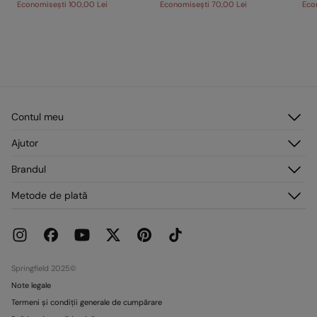
Economisești
100,00 Lei
Economisești
70,00 Lei
Eco
Contul meu
Autentificare
Ajutor
Înregistrare
Serviciu clienți
Brandul
Adresele mele
Întrebări frecvente
Comenzile mele
Despre noi
Metode de plată
Livrare
Presă
Retururi și anulări
Lucrează cu noi
Promoții curente
Magazine
Springfield 2025©
Note legale
Termeni și condiții generale de cumpărare