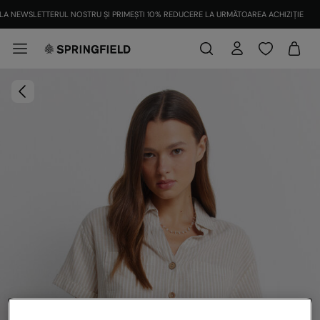
LA NEWSLETTERUL NOSTRU ȘI PRIMEȘTI 10% REDUCERE LA URMĂTOAREA ACHIZIȚIE