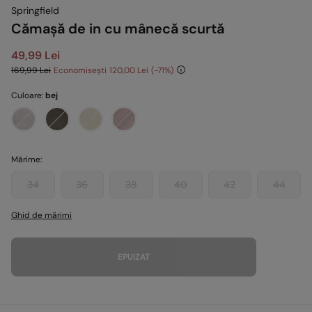
Springfield
Cămașă de in cu mânecă scurtă
49,99 Lei
169,99 Lei
Economisești
120,00 Lei
71
Culoare:
bej
Mărime:
34
36
38
40
42
44
Ghid de mărimi
EPUIZAT