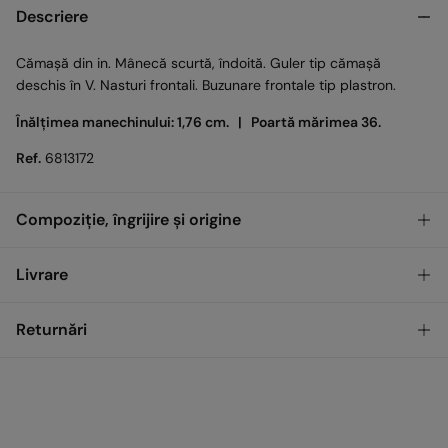
Descriere
Cămașă din in. Mânecă scurtă, îndoită. Guler tip cămașă
deschis în V. Nasturi frontali. Buzunare frontale tip plastron.
Înălțimea manechinului: 1,76 cm. |
Poartă mărimea 36.
Ref.
6813172
Compoziție, îngrijire și origine
Compoziţie
Livrare
55%
In
,
45%
Bumbac
GRATUIT
Ridicare din magazin
Returnări
Îngrijire
Temperatura maximă de spălare 30 °C
Standard
Ai
30 de zile
pentru a efectua returnarea prin oricare dintre
metodele următoare:
Uscare delicată în uscător
17,00
0 LEI - 200,00 LEI
LEI
Retururi în magazin
Călcare medie