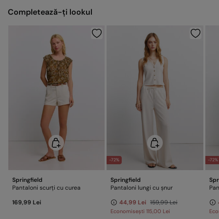
Gratuit pentru comenzi peste 200,00 LEI
Completează-ți lookul
Curățare uscată cu percloretilenă
Trimite la depozit
Origine
Fabricat în: Bangladesh
Distribuit de: Tendam Retail RO S.R.L.
-72%
-72%
Springfield
Springfield
Spr
Pantaloni scurți cu curea
Pantaloni lungi cu șnur
Pan
169,99 Lei
44,99 Lei
159,99 Lei
Economisești
115,00 Lei
Eco