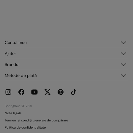
Contul meu
Autentificare
Ajutor
Înregistrare
Serviciu clienți
Brandul
Adresele mele
Întrebări frecvente
Comenzile mele
Despre noi
Metode de plată
Livrare
Presă
Retururi și anulări
Lucrează cu noi
Promoții curente
Magazine
Springfield 2025©
Note legale
Termeni și condiții generale de cumpărare
Politica de confidențialitate