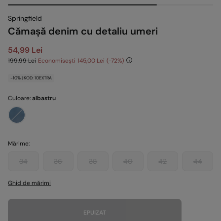
Springfield
Cămașă denim cu detaliu umeri
54,99 Lei
199,99 Lei
Economisești
145,00 Lei
72
-10% | KOD: 10EXTRA
Culoare:
albastru
Mărime:
34
36
38
40
42
44
Ghid de mărimi
EPUIZAT