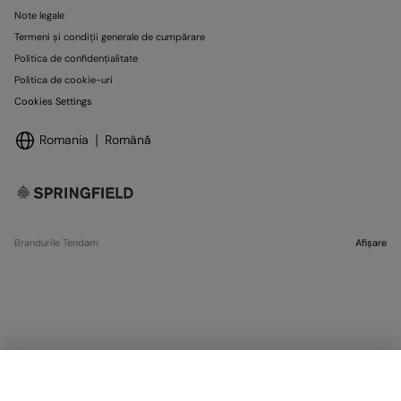
Note legale
Termeni și condiții generale de cumpărare
Politica de confidențialitate
Politica de cookie-uri
Cookies Settings
Romania
Română
Brandurile Tendam
Afișare
EPUIZAT