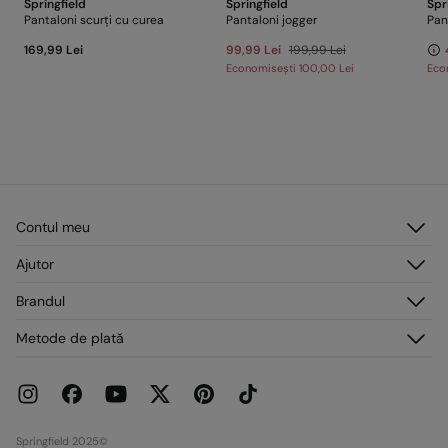
Springfield
Springfield
Spr
Pantaloni scurți cu curea
Pantaloni jogger
Pan
169,99 Lei
99,99 Lei
199,99 Lei
Economisești
100,00 Lei
Eco
Contul meu
Autentificare
Ajutor
Înregistrare
Serviciu clienți
Brandul
Adresele mele
Întrebări frecvente
Comenzile mele
Despre noi
Metode de plată
Livrare
Presă
Retururi și anulări
Lucrează cu noi
Promoții curente
Magazine
Springfield 2025©