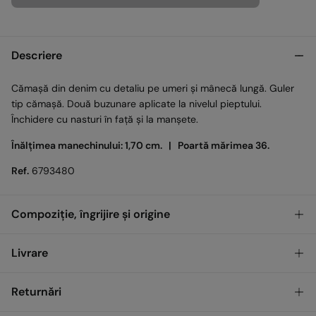
Descriere
Cămașă din denim cu detaliu pe umeri și mânecă lungă. Guler
tip cămașă. Două buzunare aplicate la nivelul pieptului.
Închidere cu nasturi în față și la manșete.
Înălțimea manechinului: 1,70 cm. |
Poartă mărimea 36.
Ref.
6793480
Compoziție, îngrijire și origine
Compoziţie
Livrare
100%
Bumbac
GRATUIT
Ridicare din magazin
Returnări
Îngrijire