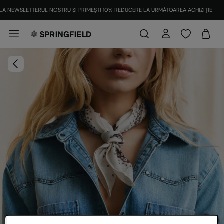
LA NEWSLETTERUL NOSTRU ȘI PRIMEȘTI 10% REDUCERE LA URMĂTOAREA ACHIZIȚIE