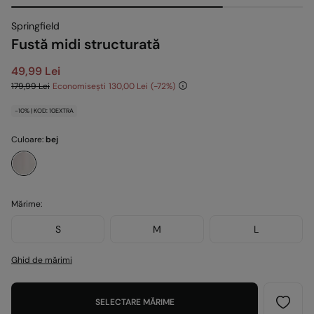
Springfield
Fustă midi structurată
49,99 Lei
179,99 Lei
Economisești
130,00 Lei
72
-10% | KOD: 10EXTRA
Culoare:
bej
Mărime:
S
M
L
Ghid de mărimi
SELECTARE MĂRIME