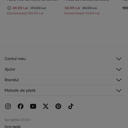
49,99 Lei
179,99 Lei
34,99 Lei
89,99 Lei
199
Economisești
130,00 Lei
Economisești
55,00 Lei
Contul meu
Autentificare
Ajutor
Înregistrare
Serviciu clienți
Brandul
Adresele mele
Întrebări frecvente
Comenzile mele
Despre noi
Metode de plată
Livrare
Presă
Retururi și anulări
Lucrează cu noi
Promoții curente
Magazine
Springfield 2025©
Note legale