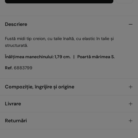
Descriere
Fustă midi tip creion, cu talie înaltă, cu elastic în talie și
structurată.
Înălțimea manechinului: 1,79 cm. |
Poartă mărimea S.
Ref.
6883799
Compoziție, îngrijire și origine
Compoziţie
Livrare
58%
Bumbac
,
40%
Poliamidă
,
2%
Elastan
GRATUIT
Ridicare din magazin
Returnări
Îngrijire
Temperatura maximă de spălare 30 °C. Centrifugare scurtă
Standard
Ai
30 de zile
pentru a efectua returnarea prin oricare dintre