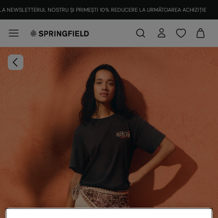
LA NEWSLETTERUL NOSTRU ȘI PRIMEȘTI 10% REDUCERE LA URMĂTOAREA ACHIZIȚIE