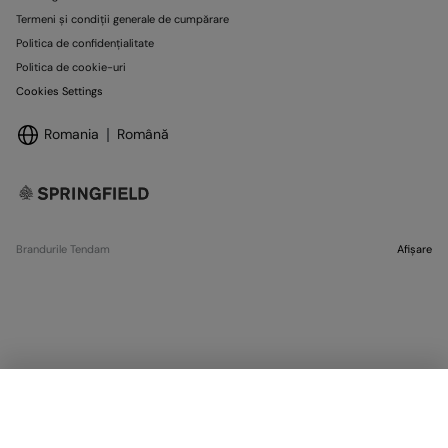
Termeni și condiții generale de cumpărare
Politica de confidențialitate
Politica de cookie-uri
Cookies Settings
Romania
Română
Brandurile Tendam
Afișare
SELECTARE MĂRIME