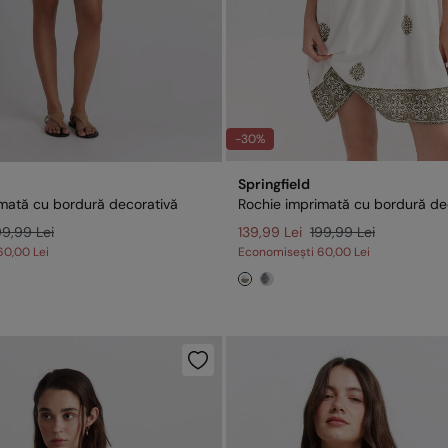
-30%
Springfield
mată cu bordură decorativă
Rochie imprimată cu bordură de
99,99 Lei
139,99 Lei
199,99 Lei
60,00 Lei
Economisești
60,00 Lei