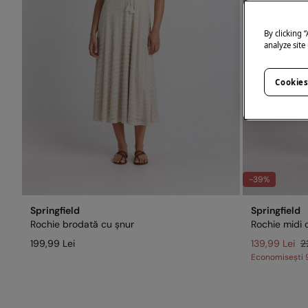
By clicking 
analyze site
Cookies
-39%
Springfield
Springfield
Rochie brodată cu șnur
Rochie midi 
199,99 Lei
139,99 Lei
2
Economisești