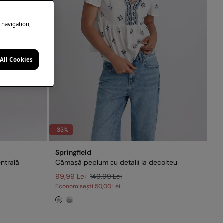
e navigation,
All Cookies
-33%
Springfield
ntrală
Cămașă peplum cu detalii la decolteu
99,99 Lei
149,99 Lei
Economisești
50,00 Lei