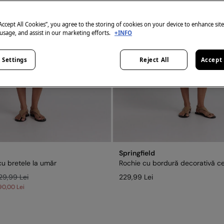
“Accept All Cookies”, you agree to the storing of cookies on your device to enhance sit
 usage, and assist in our marketing efforts.
+INFO
 Settings
Reject All
Accept 
Springfield
cu bretele la umăr
Rochie cu bordură decorativă ce
29,99 Lei
229,99 Lei
90,00 Lei