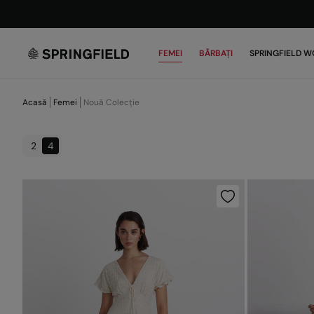
FEMEI
BĂRBAȚI
SPRINGFIELD W
Acasă
Femei
Nouă Colecție
2
4