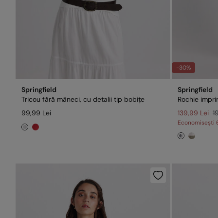
-30%
Springfield
Springfield
Tricou fără mâneci, cu detalii tip bobițe
Rochie impri
99,99 Lei
139,99 Lei
1
Economisești