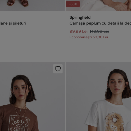
-33%
Springfield
ane și șireturi
Cămașă peplum cu detalii la de
99,99 Lei
149,99 Lei
Economisești
50,00 Lei