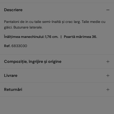
Descriere
Pantaloni de in cu talie semi-înaltă și crac larg. Talie medie cu
găici. Buzunare laterale.
Înălțimea manechinului: 1,76 cm. |
Poartă mărimea 36.
Ref.
6833030
Compoziție, îngrijire și origine
Compoziţie
Livrare
56%
In
,
44%
Viscoză
GRATUIT
Ridicare din magazin
Returnări
Îngrijire
Temperatura maximă de spălare 30 °C. Centrifugare scurtă
Standard
Ai
30 de zile
pentru a efectua returnarea prin oricare dintre
metodele următoare:
Uscare pe sârmă
17,00
0 LEI - 200,00 LEI