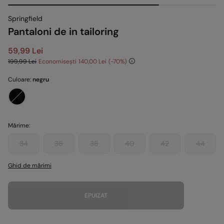
Springfield
Pantaloni de in tailoring
59,99 Lei
199,99 Lei
Economisești
140,00 Lei
70
Culoare:
negru
Mărime:
34
36
38
40
42
44
Ghid de mărimi
EPUIZAT