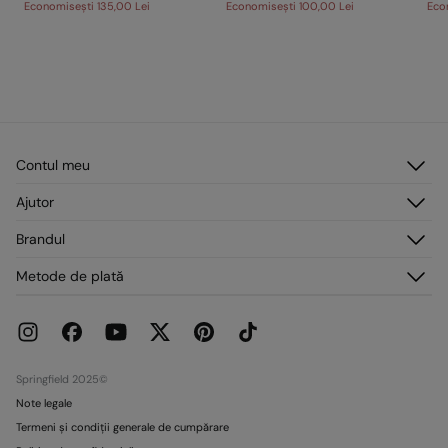
Economisești
135,00 Lei
Economisești
100,00 Lei
Eco
Contul meu
Autentificare
Ajutor
Înregistrare
Serviciu clienți
Brandul
Adresele mele
Întrebări frecvente
Comenzile mele
Despre noi
Metode de plată
Livrare
Presă
Retururi și anulări
Lucrează cu noi
Promoții curente
Magazine
Springfield 2025©
Note legale
Termeni și condiții generale de cumpărare