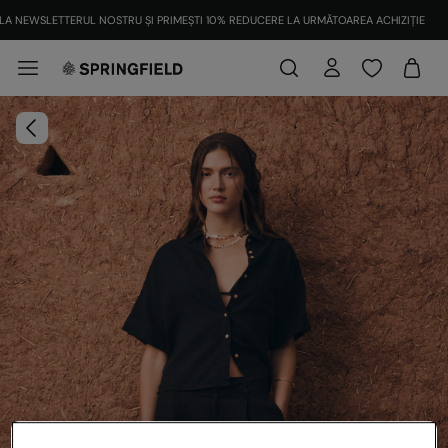
LA NEWSLETTERUL NOSTRU ȘI PRIMEȘTI 10% REDUCERE LA URMĂTOAREA ACHIZIȚIE