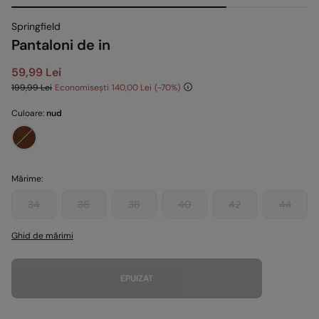
Springfield
Pantaloni de in
59,99 Lei
199,99 Lei
Economisești
140,00 Lei
70
Culoare:
nud
Mărime:
34
36
38
40
42
44
Ghid de mărimi
EPUIZAT