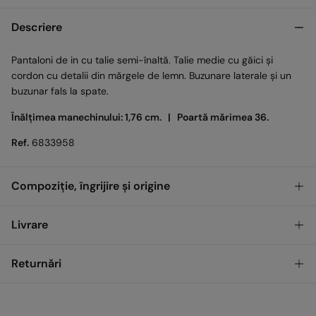
Descriere
Pantaloni de in cu talie semi-înaltă. Talie medie cu găici și
cordon cu detalii din mărgele de lemn. Buzunare laterale și un
buzunar fals la spate.
Înălțimea manechinului: 1,76 cm. |
Poartă mărimea 36.
Ref.
6833958
Compoziție, îngrijire și origine
Compoziţie
Livrare
56%
In
,
44%
Viscoză
GRATUIT
Ridicare din magazin
Returnări
Îngrijire
Temperatura maximă de spălare 30 °C. Centrifugare scurtă
Standard
Ai
30 de zile
pentru a efectua returnarea prin oricare dintre
metodele următoare: