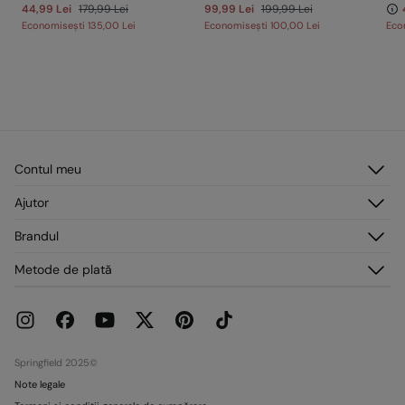
44,99 Lei
179,99 Lei
99,99 Lei
199,99 Lei
Economisești
135,00 Lei
Economisești
100,00 Lei
Eco
Contul meu
Autentificare
Ajutor
Înregistrare
Serviciu clienți
Brandul
Adresele mele
Întrebări frecvente
Comenzile mele
Despre noi
Metode de plată
Livrare
Presă
Retururi și anulări
Lucrează cu noi
Promoții curente
Magazine
Springfield 2025©
Note legale