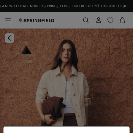
LA NEWSLETTERUL NOSTRU ȘI PRIMEȘTI 10% REDUCERE LA URMĂTOAREA ACHIZIȚIE