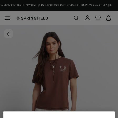
LA NEWSLETTERUL NOSTRU ȘI PRIMEȘTI 10% REDUCERE LA URMĂTOAREA ACHIZIȚIE