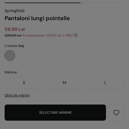
Springfield
Pantaloni lungi pointelle
59,99 Lei
229,99 Lei
Economisești
170,00 Lei
74
Culoare:
bej
Mărime:
S
M
L
Ghid de mărimi
SELECTARE MĂRIME