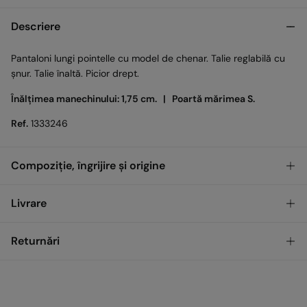
Descriere
Pantaloni lungi pointelle cu model de chenar. Talie reglabilă cu
șnur. Talie înaltă. Picior drept.
Înălțimea manechinului: 1,75 cm. |
Poartă mărimea S.
Ref.
1333246
Compoziție, îngrijire și origine
Compoziţie
Livrare
100%
Bumbac
GRATUIT
Ridicare din magazin
Returnări
Îngrijire
Temperatura maximă de spălare 30 °C
Standard
Ai
30 de zile
pentru a efectua returnarea prin oricare dintre
metodele următoare:
Uscare delicată în uscător
17,00
0 LEI - 200,00 LEI