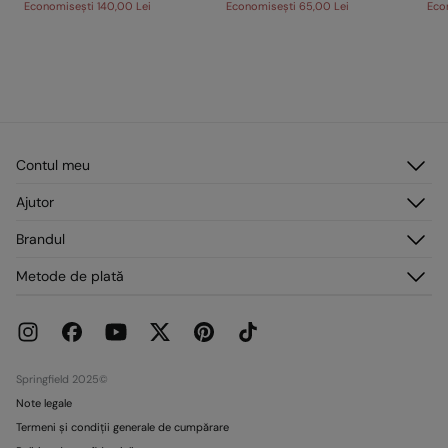
Economisești
140,00 Lei
Economisești
65,00 Lei
Eco
Contul meu
Autentificare
Ajutor
Înregistrare
Serviciu clienți
Brandul
Adresele mele
Întrebări frecvente
Comenzile mele
Despre noi
Metode de plată
Livrare
Presă
Retururi și anulări
Lucrează cu noi
Promoții curente
Magazine
Springfield 2025©
Note legale
Termeni și condiții generale de cumpărare