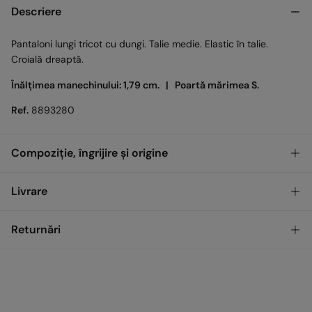
Descriere
Pantaloni lungi tricot cu dungi. Talie medie. Elastic în talie.
Croială dreaptă.
Înălțimea manechinului: 1,79 cm. |
Poartă mărimea S.
Ref.
8893280
Compoziție, îngrijire și origine
Compoziţie
Livrare
60%
Poliester
,
40%
Bumbac
GRATUIT
Ridicare din magazin
Returnări
Îngrijire
Temperatura maximă de spălare 30 °C
Standard
Ai
30 de zile
pentru a efectua returnarea prin oricare dintre
metodele următoare:
Uscare delicată în uscător
17,00
0 LEI - 200,00 LEI
LEI
Retururi în magazin
Călcare medie