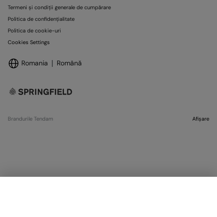
Termeni și condiții generale de cumpărare
Politica de confidențialitate
Politica de cookie-uri
Cookies Settings
Romania
Română
Brandurile Tendam
Afișare
SELECTARE MĂRIME