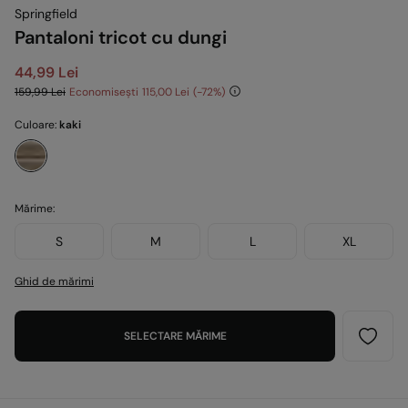
Springfield
Pantaloni tricot cu dungi
44,99 Lei
159,99 Lei
Economisești
115,00 Lei
72
Culoare:
kaki
Mărime:
S
M
L
XL
Ghid de mărimi
SELECTARE MĂRIME