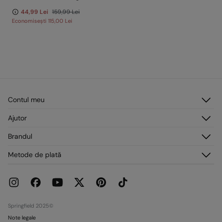
44,99 Lei
159,99 Lei
Economisești
115,00 Lei
Contul meu
Autentificare
Ajutor
Înregistrare
Serviciu clienți
Brandul
Adresele mele
Întrebări frecvente
Comenzile mele
Despre noi
Metode de plată
Livrare
Presă
Retururi și anulări
Lucrează cu noi
Promoții curente
Magazine
Springfield 2025©
Note legale