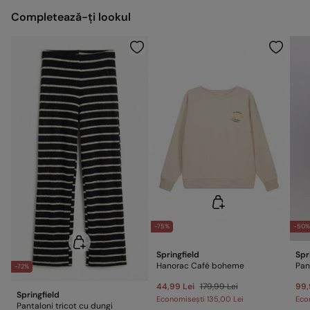
Gratuit pentru comenzi peste 200,00 LEI
Completează-ți lookul
Curățare uscată cu percloretilenă
Trimite la depozit
Origine
Fabricat în: Cambodia
Distribuit de: Tendam Retail RO S.R.L.
-75%
-50
Springfield
Spr
Hanorac Café boheme
Pan
-72%
44,99 Lei
179,99 Lei
99,
Springfield
Economisești
135,00 Lei
Eco
Pantaloni tricot cu dungi