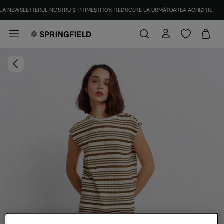
LA NEWSLETTERUL NOSTRU ȘI PRIMEȘTI 10% REDUCERE LA URMĂTOAREA ACHIZIȚIE