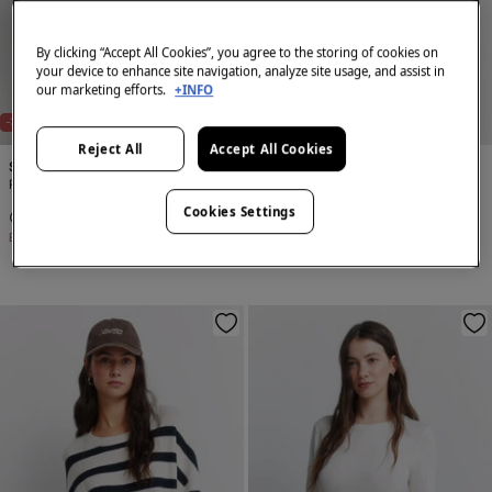
By clicking “Accept All Cookies”, you agree to the storing of cookies on
your device to enhance site navigation, analyze site usage, and assist in
our marketing efforts.
+INFO
-78%
-75%
Reject All
Accept All Cookies
Springfield
Springfield
Pulover tricotat în dungi
Pulover cu umeri căzuți
Cookies Settings
49,99 Lei
229,99 Lei
49,99 Lei
199,99 Lei
Economisești
180,00 Lei
Economisești
150,00 Lei