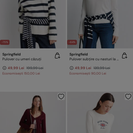
-75%
-64%
Springfield
Springfield
Pulover cu umeri căzuți
Pulover subțire cu nasturi la manșete
49,99 Lei
199,99 Lei
49,99 Lei
139,99 Lei
Economisești
150,00 Lei
Economisești
90,00 Lei