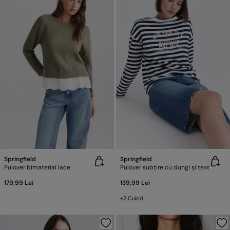
Springfield
Springfield
Pulover bimaterial lace
Pulover subțire cu dungi și text
179,99 Lei
139,99 Lei
+2 Culori