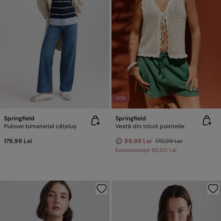
-50%
Springfield
Springfield
Pulover bimaterial cățeluș
Vestă din tricot pointelle
179,99 Lei
89,99 Lei
179,99 Lei
Economisești
90,00 Lei