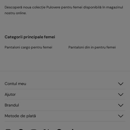
Descoperă noua colecție Pulovere pentru femei disponibilă în magazinul
nostru online.
Categorii principale femei
Pantaloni cargo pentru femei
Pantaloni din in pentru femei
Contul meu
Autentificare
Ajutor
Înregistrare
Serviciu clienți
Brandul
Adresele mele
Întrebări frecvente
Comenzile mele
Despre noi
Metode de plată
Livrare
Presă
Retururi și anulări
Lucrează cu noi
Promoții curente