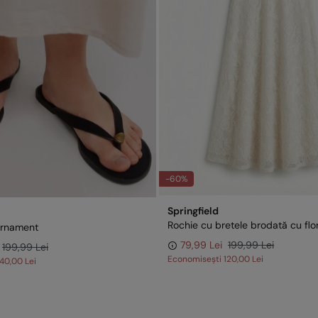
-60%
Springfield
Rochie cu bretele brodată cu flor
ornament
79,99 Lei
199,99 Lei
199,99 Lei
Economisești
120,00 Lei
140,00 Lei