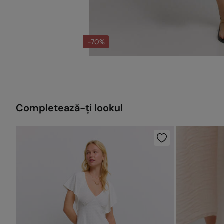
-70%
Completează-ți lookul