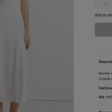
XS
Ghid de măr
Descri
Rochie m
Croială 
Înălțim
Ref.
89