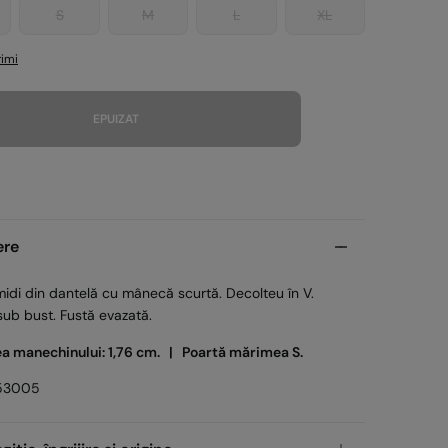
S
M
L
XL
imi
EPUIZAT
ere
idi din dantelă cu mânecă scurtă. Decolteu în V.
sub bust. Fustă evazată.
ea manechinului: 1,76 cm. |
Poartă mărimea S.
53005