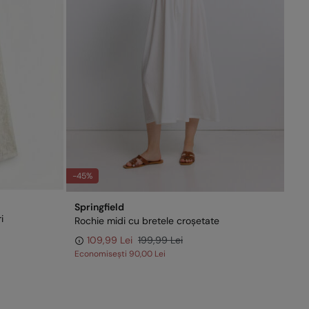
-45%
Springfield
i
Rochie midi cu bretele croșetate
109,99 Lei
199,99 Lei
Economisești
90,00 Lei