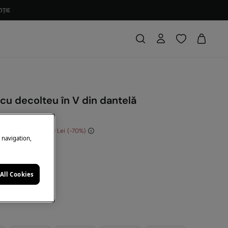
IȚIE
cu decolteu în V din dantelă
i
conomisești
140,00 Lei
70
e navigation,
: 10EXTRA
lb
All Cookies