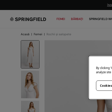
ÎNS
FEMEI
BĂRBAȚI
SPRINGFIELD W
Acasă
|
Femei
|
Rochii și salopete
By clicking 
analyze site
Cookies