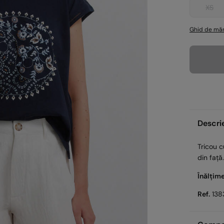
XS
Ghid de măr
Descri
Tricou c
din față
Înălțim
Ref.
138