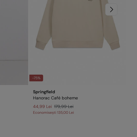
-75%
-68
Springfield
Spr
Hanorac Café boheme
Sho
44,99 Lei
179,99 Lei
Economisești
135,00 Lei
Eco