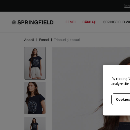
ÎNS
FEMEI
BĂRBAȚI
SPRINGFIELD W
Acasă
|
Femei
|
Tricouri și topuri
By clicking 
analyze site
Cookies