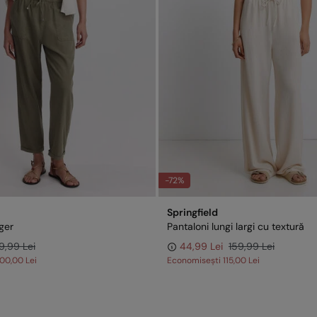
-72%
Springfield
ger
Pantaloni lungi largi cu textură
9,99 Lei
44,99 Lei
159,99 Lei
100,00 Lei
Economisești
115,00 Lei