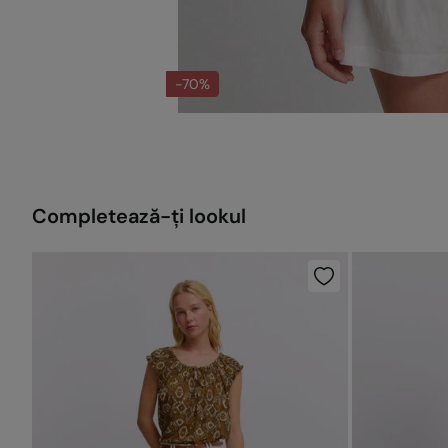
-70%
Completează-ți lookul