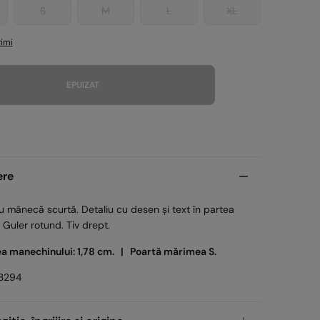
S
M
L
XL
imi
EPUIZAT
ere
u mânecă scurtă. Detaliu cu desen și text în partea
. Guler rotund. Tiv drept.
ea manechinului: 1,78 cm. |
Poartă mărimea S.
3294