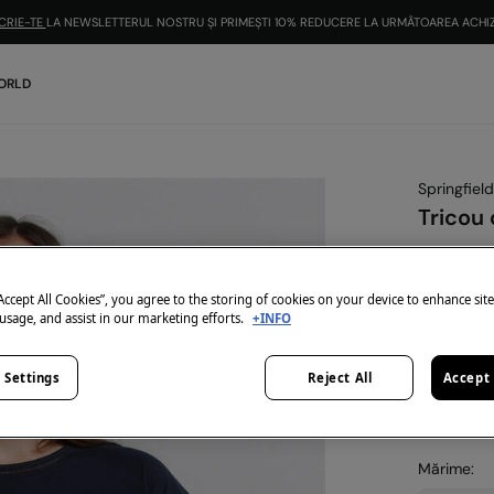
CRIE-TE
LA NEWSLETTERUL NOSTRU ȘI PRIMEȘTI 10% REDUCERE LA URMĂTOAREA ACHIZ
ORLD
Springfield
Tricou
29,99 Lei
99,99 Lei
E
“Accept All Cookies”, you agree to the storing of cookies on your device to enhance sit
 usage, and assist in our marketing efforts.
+INFO
-10% | KOD
Culoare:
a
 Settings
Reject All
Accept 
Mărime: