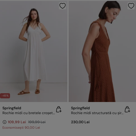
-45%
Springfield
Springfield
Rochie midi cu bretele croșetate
Rochie midi structurată cu șireturi
109,99 Lei
199,99 Lei
230,00 Lei
Economisești
90,00 Lei