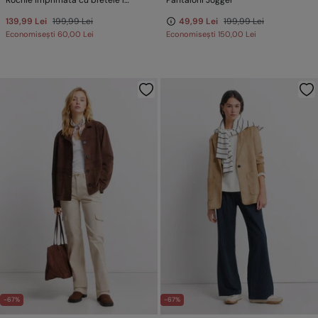
Rochie imprimată cu bretele încrucișate
Pantaloni Jogger
139,99 Lei
199,99 Lei
49,99 Lei
199,99 Lei
Economisești
60,00 Lei
Economisești
150,00 Lei
-67%
-67%