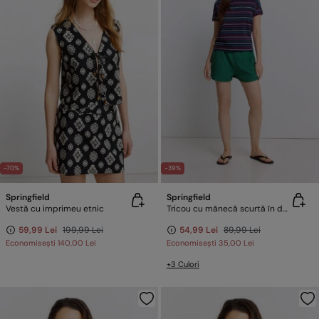
-70%
-39%
Springfield
Springfield
Vestă cu imprimeu etnic
Tricou cu mânecă scurtă în dungi
59,99 Lei
199,99 Lei
54,99 Lei
89,99 Lei
Economisești
140,00 Lei
Economisești
35,00 Lei
+3 Culori