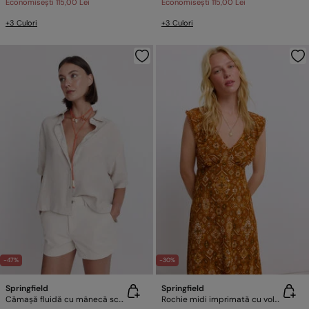
Economisești
115,00 Lei
Economisești
115,00 Lei
+3 Culori
+3 Culori
-47%
-30%
Springfield
Springfield
Cămașă fluidă cu mânecă scurtă
Rochie midi imprimată cu volane