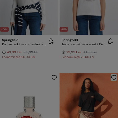
-64%
-70%
Springfield
Springfield
Pulover subțire cu nasturi la manșete
Tricou cu mânecă scurtă Disney
49,99 Lei
139,99 Lei
29,99 Lei
99,99 Lei
Economisești
90,00 Lei
Economisești
70,00 Lei