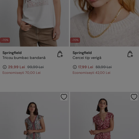
-70%
-70%
Springfield
Springfield
Tricou bumbac bandană
Cercei tip verigă
29,99 Lei
99,99 Lei
17,99 Lei
59,99 Lei
Economisești
70,00 Lei
Economisești
42,00 Lei