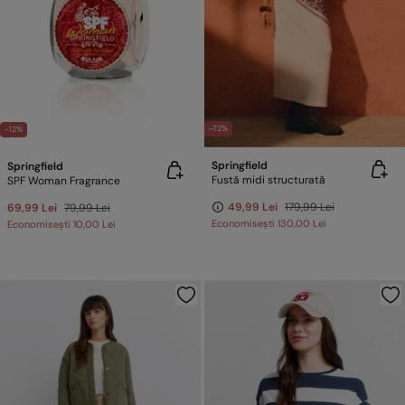
-72%
-12%
Springfield
Springfield
Fustă midi structurată
SPF Woman Fragrance
49,99 Lei
179,99 Lei
69,99 Lei
79,99 Lei
Economisești
130,00 Lei
Economisești
10,00 Lei