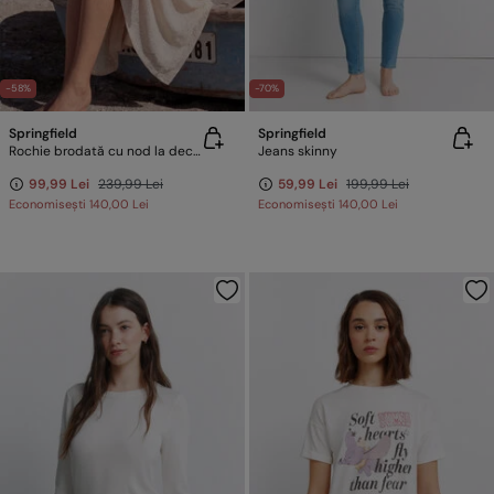
-58%
-70%
Springfield
Springfield
Rochie brodată cu nod la decolteu
Jeans skinny
99,99 Lei
239,99 Lei
59,99 Lei
199,99 Lei
Economisești
140,00 Lei
Economisești
140,00 Lei