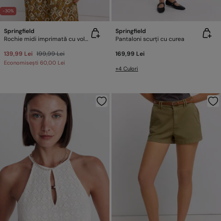
-30%
Springfield
Springfield
Rochie midi imprimată cu volane
Pantaloni scurți cu curea
139,99 Lei
199,99 Lei
169,99 Lei
Economisești
60,00 Lei
+4 Culori