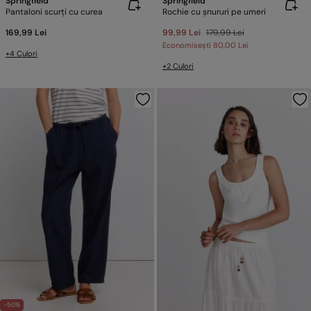
Springfield
Springfield
Pantaloni scurți cu curea
Rochie cu șnururi pe umeri
169,99 Lei
99,99 Lei
179,99 Lei
Economisești
80,00 Lei
+4 Culori
+2 Culori
-50%