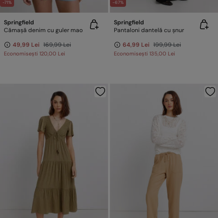
-71%
-67%
Springfield
Springfield
Cămașă denim cu guler mao
Pantaloni dantelă cu șnur
49,99 Lei
169,99 Lei
64,99 Lei
199,99 Lei
Economisești
120,00 Lei
Economisești
135,00 Lei