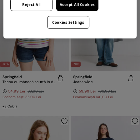
Reject All
Accept All Cookies
Cookies Settings
-39%
-70%
Springfield
Springfield
Tricou cu mânecă scurtă în dungi
Jeans wide
54,99 Lei
89,99 Lei
59,99 Lei
199,99 Lei
Economisești
35,00 Lei
Economisești
140,00 Lei
+3 Culori