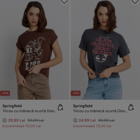
-70%
-75%
Springfield
Springfield
Tricou cu mânecă scurtă Disney
Tricou cu mânecă scurtă Disney
29,99 Lei
99,99 Lei
24,99 Lei
99,99 Lei
Economisești
70,00 Lei
Economisești
75,00 Lei