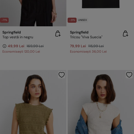
-71%
-31%
UNISEX
Springfield
Springfield
Top vestă in negru
Tricou "Viva Suecia"
49,99 Lei
169,99 Lei
79,99 Lei
115,99 Lei
Economisești
120,00 Lei
Economisești
36,00 Lei