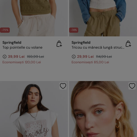
-75%
-74%
Springfield
Springfield
Top pointelle cu volane
Tricou cu mânecă lungă structurat
39,99 Lei
159,99 Lei
29,99 Lei
114,99 Lei
Economisești
120,00 Lei
Economisești
85,00 Lei