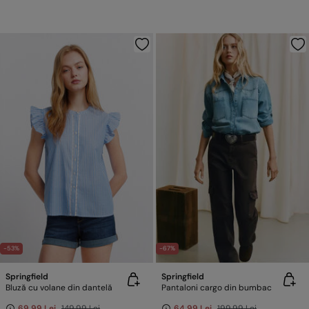
-53%
-67%
Springfield
Springfield
Bluză cu volane din dantelă
Pantaloni cargo din bumbac
69,99 Lei
149,99 Lei
64,99 Lei
199,99 Lei