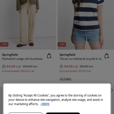
-67%
-39%
Springfield
Springfield
Pantaloni cargo din bumbac
Tricou cu mânecă scurtă în dungi
64,99 Lei
199,99 Lei
54,99 Lei
89,99 Lei
Economisești
135,00 Lei
Economisești
35,00 Lei
+3 Culori
By clicking “Accept All Cookies”, you agree to the storing of cookies on
your device to enhance site navigation, analyze site usage, and assist in
our marketing efforts.
+INFO