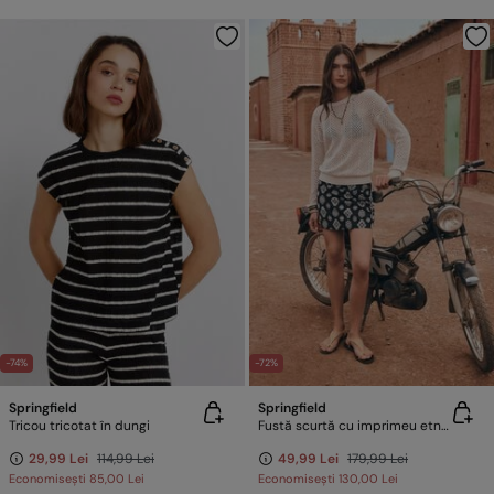
-74%
-72%
Springfield
Springfield
Tricou tricotat în dungi
Fustă scurtă cu imprimeu etnic
29,99 Lei
114,99 Lei
49,99 Lei
179,99 Lei
Economisești
85,00 Lei
Economisești
130,00 Lei