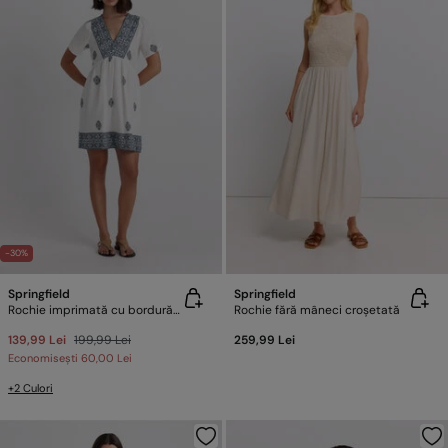
-30%
Springfield
Springfield
Rochie imprimată cu bordură decorativă
Rochie fără mâneci croșetată
139,99 Lei
199,99 Lei
259,99 Lei
Economisești
60,00 Lei
+2 Culori