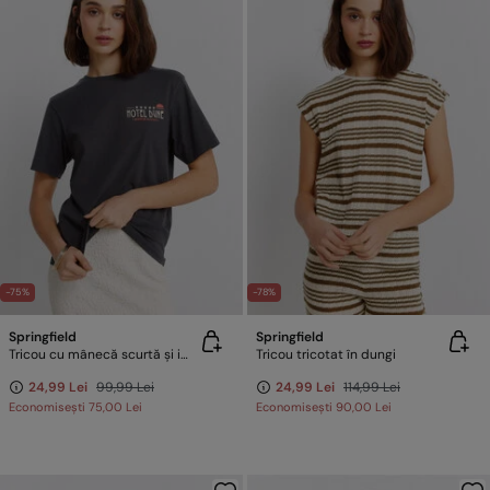
-75%
-78%
Springfield
Springfield
Tricou cu mânecă scurtă și imprimeu
Tricou tricotat în dungi
24,99 Lei
99,99 Lei
24,99 Lei
114,99 Lei
Economisești
75,00 Lei
Economisești
90,00 Lei