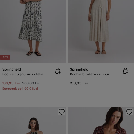
-39%
Springfield
Springfield
Rochie cu șnururi în talie
Rochie brodată cu șnur
139,99 Lei
230,00 Lei
199,99 Lei
Economisești
90,01 Lei