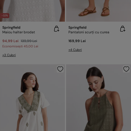
-32%
Springfield
Springfield
Maiou halter brodat
Pantaloni scurți cu curea
94,99 Lei
139,99 Lei
169,99 Lei
Economisești
45,00 Lei
+4 Culori
+3 Culori