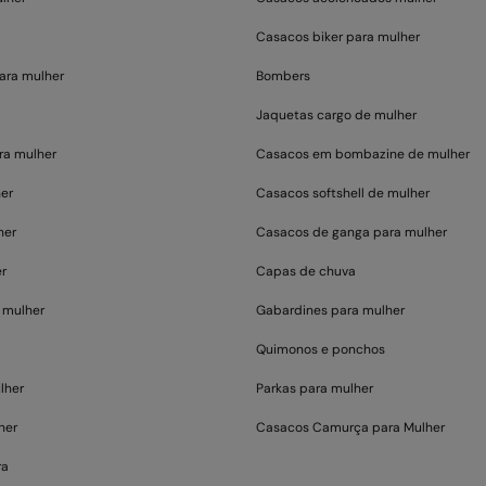
Casacos biker para mulher
ara mulher
Bombers
Jaquetas cargo de mulher
ra mulher
Casacos em bombazine de mulher
er
Casacos softshell de mulher
her
Casacos de ganga para mulher
r
Capas de chuva
 mulher
Gabardines para mulher
Quimonos e ponchos
lher
Parkas para mulher
her
Casacos Camurça para Mulher
ra