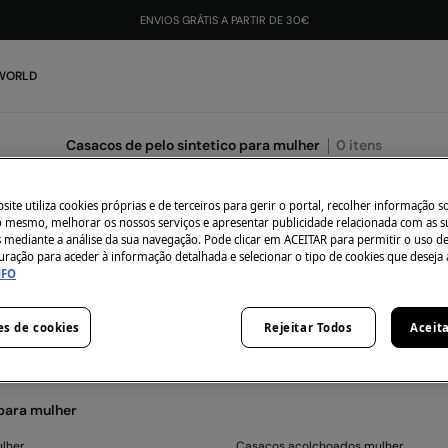
ENVIOS GRÁTIS A PARTIR DE 30€
 WORLD
Casacos de pelo sintetico para mulher
0
itens
ite utiliza cookies próprias e de terceiros para gerir o portal, recolher informação s
do mesmo, melhorar os nossos serviços e apresentar publicidade relacionada com as s
s mediante a análise da sua navegação. Pode clicar em ACEITAR para permitir o uso d
uração para aceder à informação detalhada e selecionar o tipo de cookies que deseja 
NFO
 momento não temos artigos em stock da categoria seleci
 não te preocupes, temos imensos artigos que podem ser t
es de cookies
Rejeitar Todos
Aceit
 para mulher
lher
Casacos acolchoados mulher