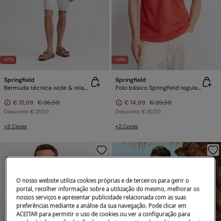
-57%
-50%
Springfield
Springfield
Bermuda técnica wide & relaxed fit
Polo básico Springfield regular fit
€ 15,99
€ 36,99
€ 14,99
€ 29,99
Desconto
€ 21,00
Desconto
€ 15,00
+3 Cores
+2 Cores
O nosso website utiliza cookies próprias e de terceiros para gerir o
portal, recolher informação sobre a utilização do mesmo, melhorar os
nossos serviços e apresentar publicidade relacionada com as suas
preferências mediante a análise da sua navegação. Pode clicar em
ACEITAR para permitir o uso de cookies ou ver a configuração para