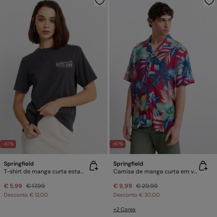
-67%
-67%
Springfield
Springfield
T-shirt de manga curta estampada
Camisa de manga curta em viscose estampada
€ 5,99
€ 17,99
€ 9,99
€ 29,99
Desconto
€ 12,00
Desconto
€ 20,00
+2 Cores