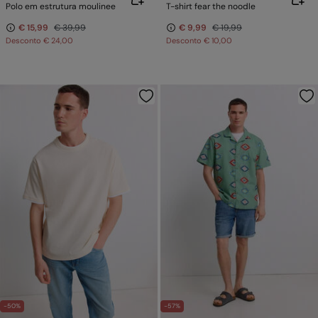
Polo em estrutura moulinee
T-shirt fear the noodle
€ 15,99
€ 39,99
€ 9,99
€ 19,99
Desconto
€ 24,00
Desconto
€ 10,00
-50%
-57%