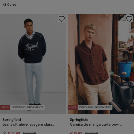
+3 Cores
-65%
DISPONÍVEL BREVEMENTE
-56%
DISPONÍVEL BREVEMENTE
Springfield
Springfield
Jeans ultraleve lavagem clara slim fit
Camisa de manga curta bowling em linho
€ 12,99
€ 36,99
€ 15,99
€ 35,99