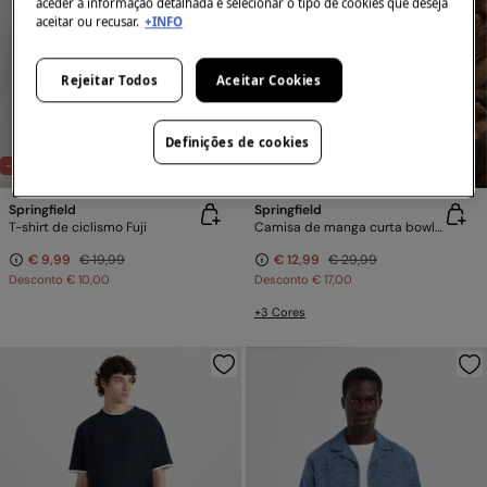
aceder à informação detalhada e selecionar o tipo de cookies que deseja
aceitar ou recusar.
+INFO
Rejeitar Todos
Aceitar Cookies
Definições de cookies
-50%
-57%
Springfield
Springfield
T-shirt de ciclismo Fuji
Camisa de manga curta bowling estampada
€ 9,99
€ 19,99
€ 12,99
€ 29,99
Desconto
€ 10,00
Desconto
€ 17,00
+3 Cores