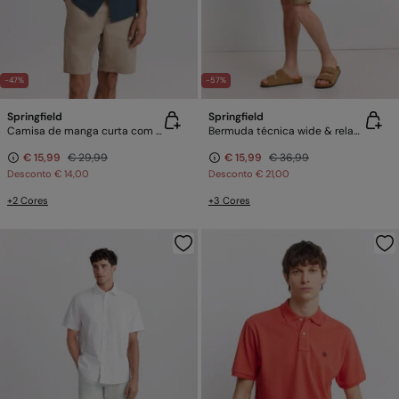
-47%
-57%
Springfield
Springfield
Camisa de manga curta com dobra
Bermuda técnica wide & relaxed fit
€ 15,99
€ 29,99
€ 15,99
€ 36,99
Desconto
€ 14,00
Desconto
€ 21,00
+2 Cores
+3 Cores