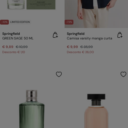
-10%
LIMITED EDITION
-72%
Springfield
Springfield
GREEN SAGE 50 ML
Camisa varsity manga curta
€ 9,89
€ 10,99
€ 9,99
€ 35,99
Desconto
€ 1,10
Desconto
€ 26,00