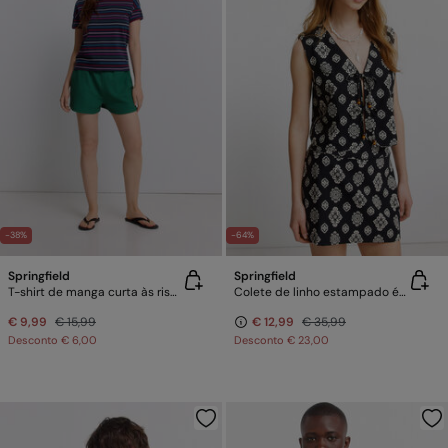
-38%
-64%
Springfield
Springfield
T-shirt de manga curta às riscas
Colete de linho estampado étnico
€ 9,99
€ 15,99
€ 12,99
€ 35,99
Desconto
€ 6,00
Desconto
€ 23,00