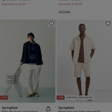
Desconto
€ 24,00
Desconto
€ 20,00
+3 Cores
-75%
-57%
DISPONÍVEL BREVEMENTE
Springfield
Springfield
Polo de riscas color block
Bermudas em linho relaxed fit