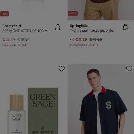
-50%
-10%
Springfield
Springfield
T-shirt com texto japonês
SPF NIGHT ATTITUDE 100 ML
€ 9,99
€ 19,99
€ 14,39
€ 15,99
Desconto
€ 10,00
Desconto
€ 1,60