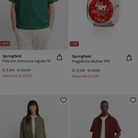
-67%
-13%
Springfield
Springfield
Polo em estrutura regular fit
Fragrância Mulher FPS
€ 9,99
€ 29,99
€ 12,99
€ 14,99
Desconto
€ 20,00
Desconto
€ 2,00