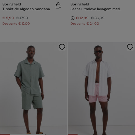
Springfield
Springfield
T-shirt de algodão bandana
Jeans ultraleve lavagem média corte reto
€ 5,99
€ 17,99
€ 12,99
€ 36,99
Desconto
€ 12,00
Desconto
€ 24,00