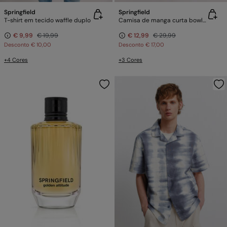
Springfield
Springfield
T-shirt em tecido waffle duplo
Camisa de manga curta bowling estampada
€ 9,99
€ 19,99
€ 12,99
€ 29,99
Desconto
€ 10,00
Desconto
€ 17,00
+4 Cores
+3 Cores