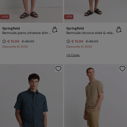
-57%
-57%
Springfield
Springfield
Bermuda jeans ultraleve slim fit
Bermuda técnica wide & relaxed fit
€ 15,99
€ 36,99
€ 15,99
€ 36,99
Desconto
€ 21,00
Desconto
€ 21,00
+3 Cores