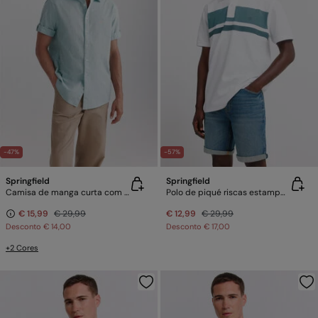
-47%
-57%
Springfield
Springfield
Camisa de manga curta com dobra
Polo de piqué riscas estampadas regular fit
€ 15,99
€ 29,99
€ 12,99
€ 29,99
Desconto
€ 14,00
Desconto
€ 17,00
+2 Cores