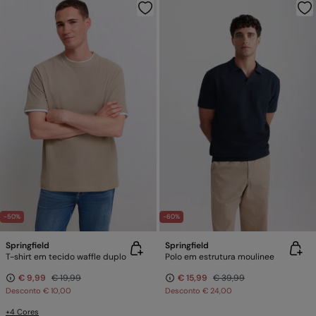
-50%
-60%
Springfield
Springfield
T-shirt em tecido waffle duplo
Polo em estrutura moulinee
€ 9,99
€ 19,99
€ 15,99
€ 39,99
Desconto
€ 10,00
Desconto
€ 24,00
+4 Cores