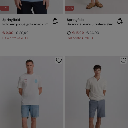
-67%
-57%
Springfield
Springfield
Polo em piqué gola mao slim fit
Bermuda jeans ultraleve slim fit
€ 9,99
€ 29,99
€ 15,99
€ 36,99
Desconto
€ 20,00
Desconto
€ 21,00