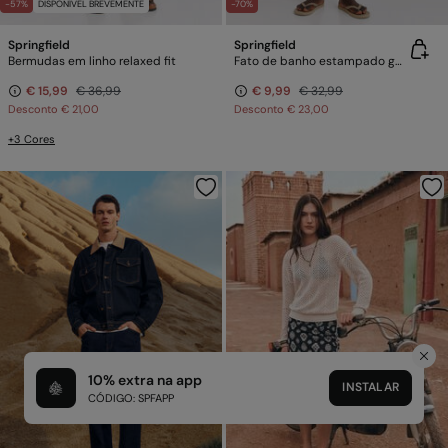
-57%
DISPONÍVEL BREVEMENTE
-70%
Springfield
Springfield
Bermudas em linho relaxed fit
Fato de banho estampado geométrico bolso fecho-éclair
€ 15,99
€ 36,99
€ 9,99
€ 32,99
Desconto
€ 21,00
Desconto
€ 23,00
+3 Cores
10% extra na app
INSTALAR
CÓDIGO: SPFAPP