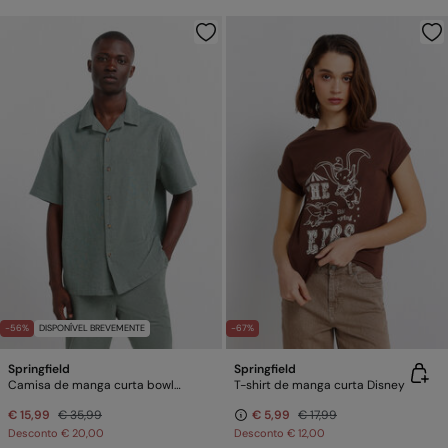
-56%
DISPONÍVEL BREVEMENTE
-67%
Springfield
Springfield
Camisa de manga curta bowling em linho
T-shirt de manga curta Disney
€ 15,99
€ 35,99
€ 5,99
€ 17,99
Desconto
€ 20,00
Desconto
€ 12,00