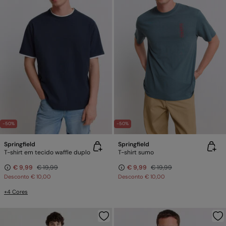
-50%
-50%
Springfield
Springfield
T-shirt em tecido waffle duplo
T-shirt sumo
€ 9,99
€ 19,99
€ 9,99
€ 19,99
Desconto
€ 10,00
Desconto
€ 10,00
+4 Cores