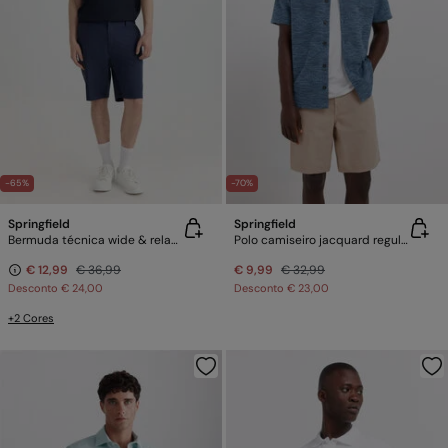
-65%
-70%
Springfield
Springfield
Bermuda técnica wide & relaxed fit
Polo camiseiro jacquard regular fit
€ 12,99
€ 36,99
€ 9,99
€ 32,99
Desconto
€ 24,00
Desconto
€ 23,00
+2 Cores