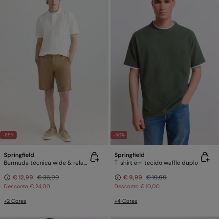
-65%
-50%
Springfield
Springfield
Bermuda técnica wide & relaxed fit
T-shirt em tecido waffle duplo
€ 12,99
€ 36,99
€ 9,99
€ 19,99
Desconto
€ 24,00
Desconto
€ 10,00
+2 Cores
+4 Cores