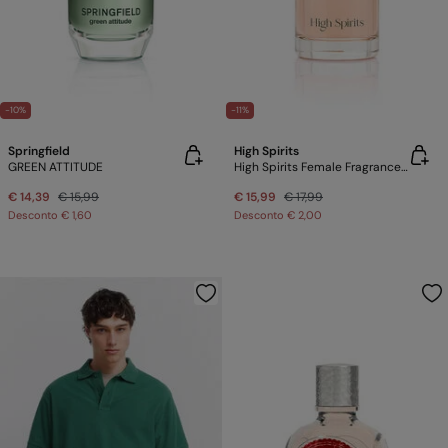
-10%
-11%
Springfield
High Spirits
GREEN ATTITUDE
High Spirits Female Fragrance 100 ml
€ 14,39
€ 15,99
€ 15,99
€ 17,99
Desconto
€ 1,60
Desconto
€ 2,00