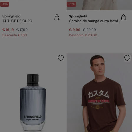
-10%
-67%
Springfield
Springfield
ATITUDE DE OURO
Camisa de manga curta bowling estampada
€ 16,19
€ 17,99
€ 9,99
€ 29,99
Desconto
€ 1,80
Desconto
€ 20,00