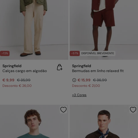
-72%
-57%
DISPONÍVEL BREVEMENTE
Springfield
Springfield
Calças cargo em algodão
Bermudas em linho relaxed fit
€ 9,99
€ 35,99
€ 15,99
€ 36,99
Desconto
€ 26,00
Desconto
€ 21,00
+3 Cores