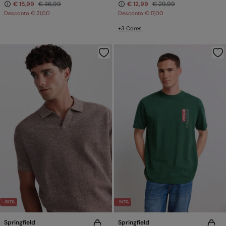
€ 15,99
€ 36,99
€ 12,99
€ 29,99
Desconto
€ 21,00
Desconto
€ 17,00
+3 Cores
-60%
-50%
Springfield
Springfield