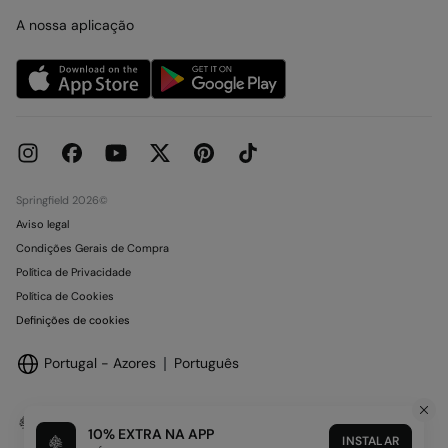
Cartão presente online
Trabalha connosco
A nossa aplicação
Condições do Cartão Oferta
Lojas
Condições de reserva em Loja
Concursos e Sorteios
Livro de Reclamações online
Springfield 2026©
Aviso legal
Condições Gerais de Compra
Política de Privacidade
Política de Cookies
Definições de cookies
Portugal - Azores
Português
10% EXTRA NA APP
INSTALAR