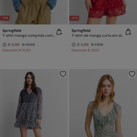
-70%
-67%
Springfield
Springfield
T-shirt manga comprida com estrutura
T-shirt de manga curta em algodão "cowgirl"
€ 5,99
€ 19,99
€ 5,99
€ 17,99
Desconto
€ 14,00
Desconto
€ 12,00