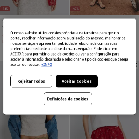
-73%
-67%
Springfield
Springfield
Camisa oversize estampada
Saia curta em linho estampado étnico
O nosso website utiliza cookies próprias e de terceiros para gerir o
€ 7,99
€ 29,99
€ 9,99
€ 29,99
portal, recolher informação sobre a utilização do mesmo, melhorar os
Desconto
€ 22,00
Desconto
€ 20,00
nossos serviços e apresentar publicidade relacionada com as suas
preferências mediante a análise da sua navegação. Pode clicar em
ACEITAR para permitir o uso de cookies ou ver a configuração para
aceder à informação detalhada e selecionar o tipo de cookies que deseja
aceitar ou recusar.
+INFO
Rejeitar Todos
Aceitar Cookies
Definições de cookies