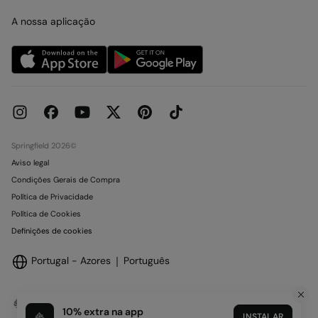
Cartão presente online
Trabalha connosco
A nossa aplicação
Condições do Cartão Oferta
Lojas
Condições de reserva em Loja
Concursos e Sorteios
Livro de Reclamações online
Springfield 2026©
Aviso legal
Condições Gerais de Compra
Política de Privacidade
Política de Cookies
Definições de cookies
Portugal - Azores
Português
10% extra na app
INSTALAR