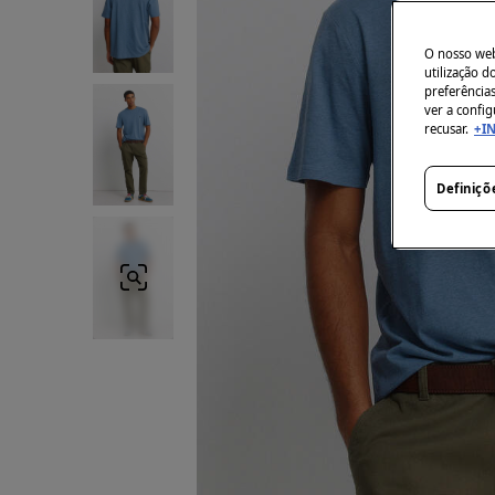
O nosso webs
utilização 
preferência
ver a config
recusar.
+I
Definiçõ