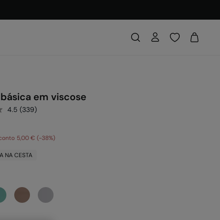
 básica em viscose
4.5
(339)
conto
5,00 €
38
A NA CESTA