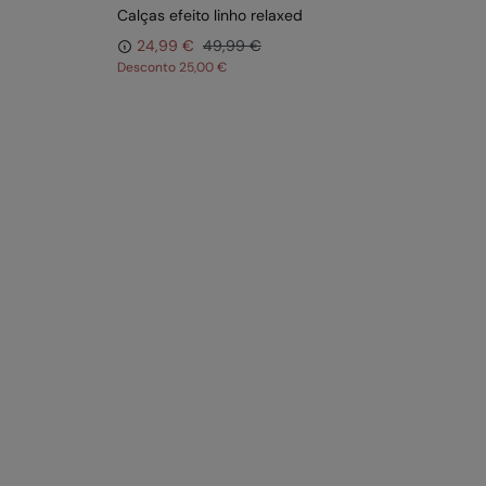
Calças efeito linho relaxed
Sa
24,99 €
49,99 €
Desconto
25,00 €
De