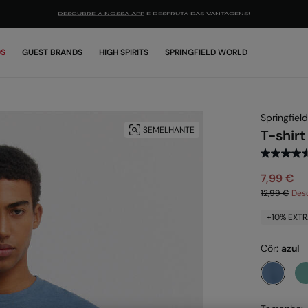
DESCUBRE A NOSSA APP
E DESFRUTA DAS VANTAGENS!
OS
GUEST BRANDS
HIGH SPIRITS
SPRINGFIELD WORLD
Springfield
SEMELHANTE
T-shirt
7,99 €
12,99 €
Des
+10% EXTR
Côr:
azul