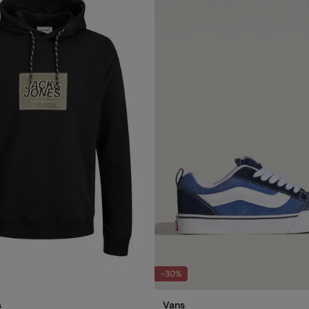
-30%
s
Vans