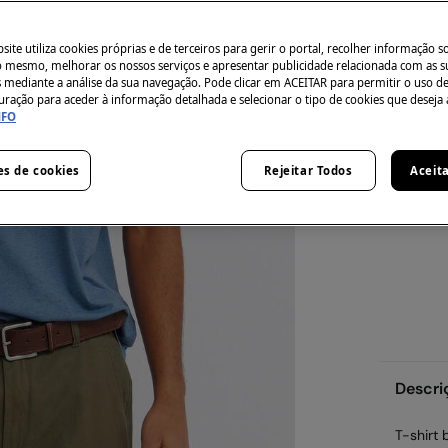
Tamanho:
XS
ite utiliza cookies próprias e de terceiros para gerir o portal, recolher informação s
do mesmo, melhorar os nossos serviços e apresentar publicidade relacionada com as s
s mediante a análise da sua navegação. Pode clicar em ACEITAR para permitir o uso d
XXL
uração para aceder à informação detalhada e selecionar o tipo de cookies que deseja 
NFO
Guia de ta
es de cookies
Rejeitar Todos
Aceit
Descri
T-shirt 