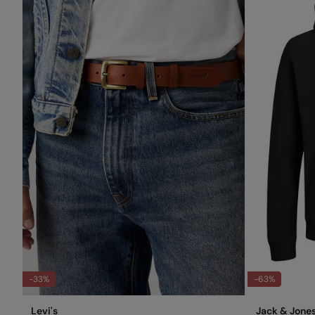
-33%
-63%
Levi's
Jack & Jone