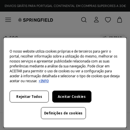
ENVIOS GRÁTIS PARA PORTUGAL CONTINENTAL EM COMPRAS SUPERIORES A 30€
2=50€
FILTRAR
O nosso website utiliza cookies próprias e de terceiros para gerir o
Todos
2x60
2x55
portal, recolher informação sobre a utilização do mesmo, melhorar os
nossos serviços e apresentar publicidade relacionada com as suas
preferências mediante a análise da sua navegação. Pode clicar em
Neste momento não temos artigos em stock da
ACEITAR para permitir o uso de cookies ou ver a configuração para
categoria selecionada.
aceder à informação detalhada e selecionar o tipo de cookies que deseja
Mas não te preocupes, temos imensos artigos que
aceitar ou recusar.
+INFO
podem ser teus.
View legal terms and conditions and the validity of the promotion
here
.
Rejeitar Todos
Aceitar Cookies
Definições de cookies
A Minha Conta