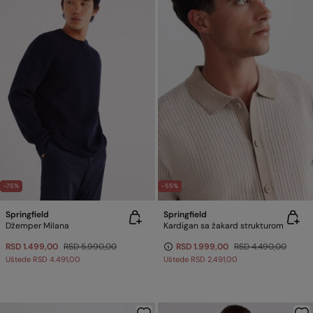
-75%
-55%
Springfield
Springfield
Džemper Milana
Kardigan sa žakard strukturom
RSD 1.499,00
RSD 5.990,00
RSD 1.999,00
RSD 4.490,00
Uštede
RSD 4.491,00
Uštede
RSD 2.491,00