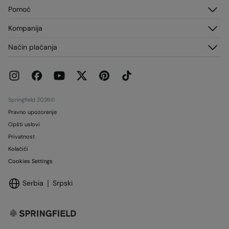
Prijavi se
Pomoć
Registruj se
Korisnički servis
Kompanija
Moje Adrese
Česta pitanja
Moje Porudžbine
O nama
Način plaćanja
Dostava
Franšize
Vraćanja i otkazivanja
Štampa
Trenutne promocije
Radi sa nama
Prodavnice
Springfield 2026©
Pravno upozorenje
Opšti uslovi
Privatnost
Kolačići
Cookies Settings
Serbia
Srpski