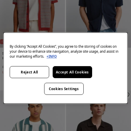
-73%
-73%
By clicking “Accept All Cookies”, you agree to the storing of cookies on
your device to enhance site navigation, analyze site usage, and assist in
Springfield
Springfield
our marketing efforts.
+INFO
Kardigan kratkih rukava sa strukturom
Kardigan kratkih rukava
RSD 1.199,00
RSD 4.490,00
RSD 1.199,00
RSD 4.490,00
Reject All
Accept All Cookies
Uštede
RSD 3.291,00
Uštede
RSD 3.291,00
+2 Boje
Cookies Settings