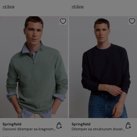
+4 Boje
+9 Boje
Springfield
Springfield
Osnovni džemper sa kragnom na rajsferšlus
Džemper sa strukturom dvostrukog efekta