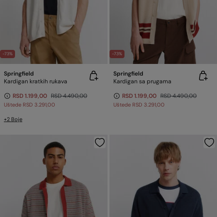
-73%
-73%
Springfield
Springfield
Kardigan kratkih rukava
Kardigan sa prugama
RSD 1.199,00
RSD 4.490,00
RSD 1.199,00
RSD 4.490,00
Uštede
RSD 3.291,00
Uštede
RSD 3.291,00
+2 Boje