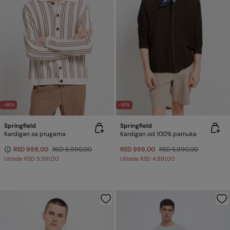
-86%
-83%
Springfield
Springfield
Kardigan sa prugama
Kardigan od 100% pamuka
RSD 999,00
RSD 6.990,00
RSD 999,00
RSD 5.990,00
Uštede
RSD 5.991,00
Uštede
RSD 4.991,00