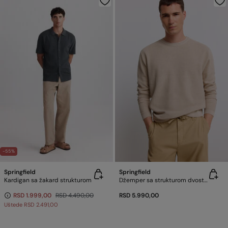
-55%
Springfield
Springfield
Kardigan sa žakard strukturom
Džemper sa strukturom dvostrukog efekta
RSD 1.999,00
RSD 4.490,00
RSD 5.990,00
Uštede
RSD 2.491,00