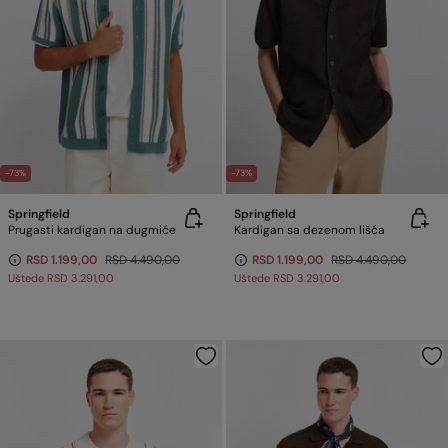
-73%
-73%
Springfield
Springfield
Prugasti kardigan na dugmiće
Kardigan sa dezenom lišća
RSD 1.199,00
RSD 4.490,00
RSD 1.199,00
RSD 4.490,00
Uštede
RSD 3.291,00
Uštede
RSD 3.291,00