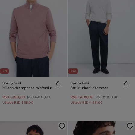
-71%
-75%
Springfield
Springfield
Milano džemper sa rajsferšlus
Strukturirani džemper
RSD 1.299,00
RSD 4.490,00
RSD 1.499,00
RSD 5.990,00
Uštede
RSD 3.191,00
Uštede
RSD 4.491,00