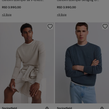
Osnovni džemper sa V-izrezom
Osnovni džemper okruglog izreza
RSD 3.990,00
RSD 3.990,00
+3 Boje
+9 Boje
Springfield
Springfield