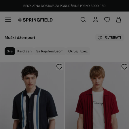
BESPLATNA DOSTAVA ZA PORUDŽBINE PREKO 3999 RSD
Muški džemperi
FILTRIRATI
Sve
Kardigan
Sa Rajsferšlusom
Okrugli Izrez