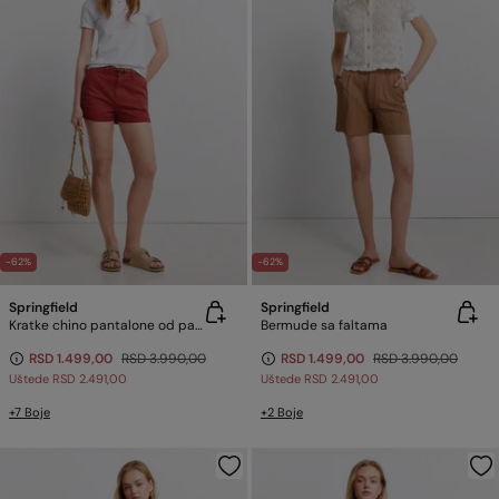
-62%
-62%
Springfield
Springfield
Kratke chino pantalone od pamuka
Bermude sa faltama
RSD 1.499,00
RSD 3.990,00
RSD 1.499,00
RSD 3.990,00
Uštede
RSD 2.491,00
Uštede
RSD 2.491,00
+7 Boje
+2 Boje