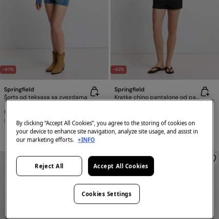
-67%
-62%
Springfield
Springfield
Šorts od teksasa sa zvezdama
Kratke chino pantalone od pamuka
RSD 1.299,00
RSD 3.990,00
RSD 1.499,00
RSD 3.990,00
Uštede
RSD 2.691,00
Uštede
RSD 2.491,00
By clicking “Accept All Cookies”, you agree to the storing of cookies on
your device to enhance site navigation, analyze site usage, and assist in
+7 Boje
our marketing efforts.
+INFO
Reject All
Accept All Cookies
Cookies Settings