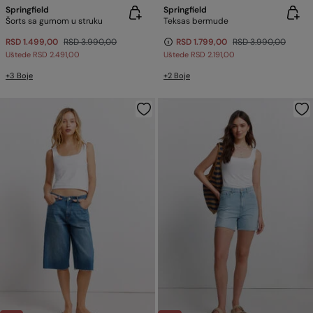
Springfield
Springfield
Šorts sa gumom u struku
Teksas bermude
RSD 1.499,00
RSD 3.990,00
RSD 1.799,00
RSD 3.990,00
Uštede
RSD 2.491,00
Uštede
RSD 2.191,00
+3 Boje
+2 Boje