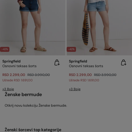
-42%
-42%
Springfield
Springfield
Osnovni teksas šorts
Osnovni teksas šorts
RSD 2.299,00
RSD 3.990,00
RSD 2.299,00
RSD 3.990,00
Uštede
RSD 1.691,00
Uštede
RSD 1.691,00
+3 Boje
+3 Boje
Ženske bermude
Otkrij novu kolekciju Ženske bermude.
Ženski šorcevi top kategorije