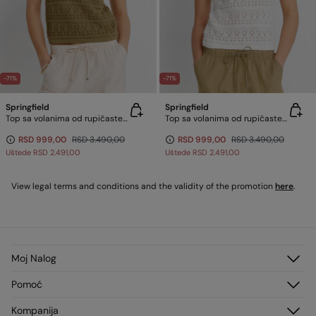
-71%
-71%
Springfield
Springfield
Top sa volanima od rupičaste tkanine
Top sa volanima od rupičaste tkanine
RSD 999,00
RSD 3.490,00
RSD 999,00
RSD 3.490,00
Uštede
RSD 2.491,00
Uštede
RSD 2.491,00
View legal terms and conditions and the validity of the promotion
here
.
Moj Nalog
Prijavi se
Pomoć
Registruj se
Korisnički servis
Kompanija
Moje Adrese