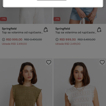
-71%
-71%
Springfield
Springfield
Top sa volanima od rupičaste tkanine
Top sa volanima od rupičaste tkanine
RSD 999,00
RSD 3.490,00
RSD 999,00
RSD 3.490,00
Uštede
RSD 2.491,00
Uštede
RSD 2.491,00