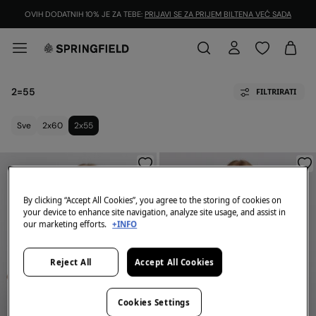
OVIH DODATNIH 10% JE ZA TEBE:
PRIJAVI SE ZA PRIJEM BILTENA VEĆ SADA
2=55
FILTRIRATI
Sve
2x60
2x55
By clicking “Accept All Cookies”, you agree to the storing of cookies on
your device to enhance site navigation, analyze site usage, and assist in
our marketing efforts.
+INFO
Reject All
Accept All Cookies
Cookies Settings