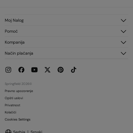
Moj Nalog
Prijavi se
Pomoć
Registruj se
Korisnički servis
Kompanija
Moje Adrese
Česta pitanja
Moje Porudžbine
O nama
Način plaćanja
Dostava
Franšize
Vraćanja i otkazivanja
Štampa
Trenutne promocije
Radi sa nama
Prodavnice
Springfield 2026©
Pravno upozorenje
Opšti uslovi
Privatnost
Kolačići
Cookies Settings
Serbia
Srpski