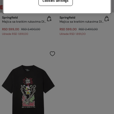
Cookies Settings
-76%
-76%
Springfield
Springfield
Majica sa kratkim rukavima DISNEY
Majica sa kratkim rukavima DISNEY
RSD 599,00
RSD 2.490,00
RSD 599,00
RSD 2.490,00
Uštede
RSD 1.891,00
Uštede
RSD 1.891,00