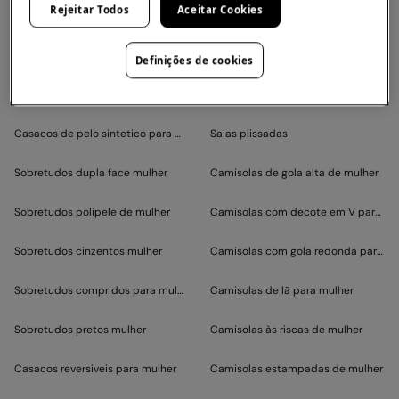
Rejeitar Todos
Aceitar Cookies
Categorias de primavera-verão mais visitadas
Sobretudos acolchoados mulher
Saias compridas e maxi
Definições de cookies
Sobretudos brancos mulher
Saias lantejoulas
Casacos de pelo sintetico para mulher
Saias plissadas
Sobretudos dupla face mulher
Camisolas de gola alta de mulher
Sobretudos polipele de mulher
Camisolas com decote em V para mu
Sobretudos cinzentos mulher
Camisolas com gola redonda para mu
Sobretudos compridos para mulher
Camisolas de lã para mulher
Sobretudos pretos mulher
Camisolas às riscas de mulher
Casacos reversiveis para mulher
Camisolas estampadas de mulher