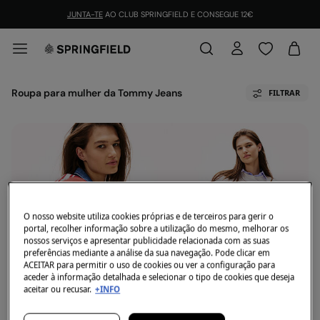
JUNTA-TE
AO CLUB SPRINGFIELD E CONSEGUE 12€
Roupa para mulher da Tommy Jeans
FILTRAR
Neste momento não temos artigos em stock da
O nosso website utiliza cookies próprias e de terceiros para gerir o
categoria selecionada.
portal, recolher informação sobre a utilização do mesmo, melhorar os
Mas não te preocupes, temos imensos artigos que
nossos serviços e apresentar publicidade relacionada com as suas
podem ser teus.
preferências mediante a análise da sua navegação. Pode clicar em
ACEITAR para permitir o uso de cookies ou ver a configuração para
aceder à informação detalhada e selecionar o tipo de cookies que deseja
aceitar ou recusar.
+INFO