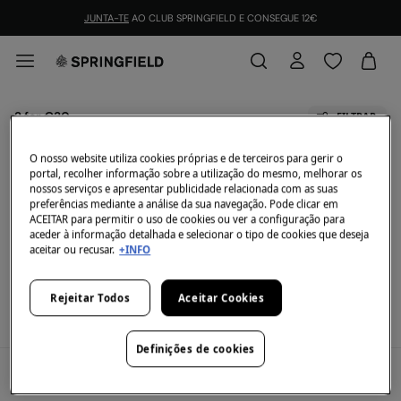
JUNTA-TE
AO CLUB SPRINGFIELD E CONSEGUE 12€
2 for €30
FILTRAR
O nosso website utiliza cookies próprias e de terceiros para gerir o
Todos
2=55
2 = 20€
2=35
portal, recolher informação sobre a utilização do mesmo, melhorar os
nossos serviços e apresentar publicidade relacionada com as suas
preferências mediante a análise da sua navegação. Pode clicar em
Neste momento não temos artigos em stock da
ACEITAR para permitir o uso de cookies ou ver a configuração para
categoria selecionada.
aceder à informação detalhada e selecionar o tipo de cookies que deseja
Mas não te preocupes, temos imensos artigos que
aceitar ou recusar.
+INFO
podem ser teus.
Ver condições legais e a validade da promoção
aquí
.
Rejeitar Todos
Aceitar Cookies
Definições de cookies
A Minha Conta