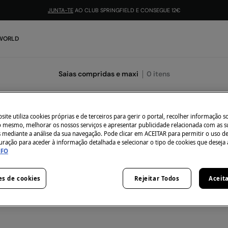
JUNTA-TE
AO CLUB SPRINGFIELD E CONSEGUE 12€
 WORLD
Saias compridas e maxi
0
itens
Todos
Curtas
ite utiliza cookies próprias e de terceiros para gerir o portal, recolher informação s
do mesmo, melhorar os nossos serviços e apresentar publicidade relacionada com as s
s mediante a análise da sua navegação. Pode clicar em ACEITAR para permitir o uso d
uração para aceder à informação detalhada e selecionar o tipo de cookies que deseja 
NFO
 momento não temos artigos em stock da categoria seleci
es de cookies
Rejeitar Todos
Aceit
 não te preocupes, temos imensos artigos que podem ser t