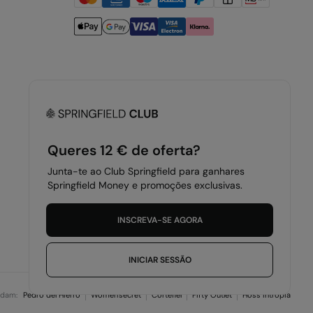
A nossa aplicação
Queres 12 € de oferta?
Junta-te ao Club Springfield para ganhares
Springfield Money e promoções exclusivas.
INSCREVA-SE AGORA
Portugal - Azores
Português
INICIAR SESSÃO
ndam:
Pedro del Hierro
Women'secret
Cortefiel
Fifty Outlet
Hoss Intropia