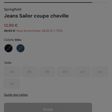
Springfield
Jeans Sailor coupe cheville
12,99 €
46,99 €
Vous économisez
34,00 €
72
Coloris:
bleu
Taille:
34
36
38
40
42
44
46
Guide des tailles
ÉPUISÉ