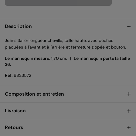
Description
Jeans Sailor longueur cheville, taille haute, avec poches
plaquées à l'avant et à l'arrière et fermeture zippée et bouton.
Le mannequin mesure: 1,70 cm. |
Le mannequin porte la taille
36.
Réf.
6823572
Composition et entretien
Composition
Livraison
99%
coton
,
1%
élasthanne
Retrait en magasin (France métropolitaine)
GRATUIT
Retours
Entretien