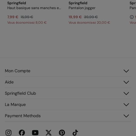
Springfield
Springfield
Spr
Haut basique sans manches en coton
Pantalon jogger
Pan
7,99 €
15,99 €
19,99 €
39,99 €
Vous économisez
8,00 €
Vous économisez
20,00 €
Vou
Mon Compte
Identifiez-vous
Aide
M’inscrire
Service Clientèle
Springfield Club
Mes adresses
Foire aux questions
Mon historique de commandes
Découvrez-le
La Marque
Livraison
Adhérez !
Retours et rétraction
À propos de nous
Payment Methods
Promotions en cours
Franchises
Carte paiement Springcash
Pressroom
Carte Cadeau
Emploi