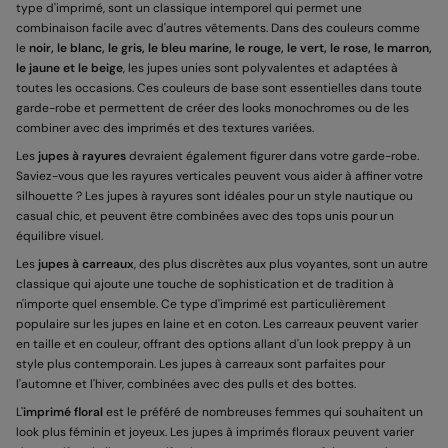
type d'imprimé, sont un classique intemporel qui permet une
combinaison facile avec d'autres vêtements. Dans des couleurs comme
le
noir, le blanc, le gris, le bleu marine, le rouge, le vert, le rose, le marron,
le jaune et le beige
, les jupes unies sont polyvalentes et adaptées à
toutes les occasions. Ces couleurs de base sont essentielles dans toute
garde-robe et permettent de créer des looks monochromes ou de les
combiner avec des imprimés et des textures variées.
Les
jupes à rayures
devraient également figurer dans votre garde-robe.
Saviez-vous que les rayures verticales peuvent vous aider à affiner votre
silhouette ? Les jupes à rayures sont idéales pour un style nautique ou
casual chic, et peuvent être combinées avec des tops unis pour un
équilibre visuel.
Les
jupes à carreaux
, des plus discrètes aux plus voyantes, sont un autre
classique qui ajoute une touche de sophistication et de tradition à
n'importe quel ensemble. Ce type d'imprimé est particulièrement
populaire sur les jupes en laine et en coton. Les carreaux peuvent varier
en taille et en couleur, offrant des options allant d'un look preppy à un
style plus contemporain. Les jupes à carreaux sont parfaites pour
l'automne et l'hiver, combinées avec des pulls et des bottes.
L'
imprimé floral
est le préféré de nombreuses femmes qui souhaitent un
look plus féminin et joyeux. Les jupes à imprimés floraux peuvent varier