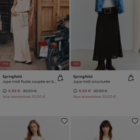
-75%
-75%
Springfield
Springfield
Jupe midi fluide coupée en biais
Jupe midi structurée
9,99 €
39,99 €
9,99 €
39,99 €
Vous économisez
30,00 €
Vous économisez
30,00 €