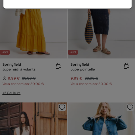
-75%
-75%
Springfield
Springfield
Jupe midi à volants
Jupe pointelle
9,99 €
39,99 €
9,99 €
39,99 €
Vous économisez
30,00 €
Vous économisez
30,00 €
+2 Couleurs