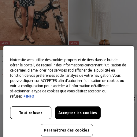
-75%
-75%
Springfield
Springfield
Notre site web utilise des cookies propres et de tiers dans le but de
Jupe courte en lin à imprimé ethnique
Jupe midi combinée en dentelle
gérer le portail, de recueillir des informations concernant l'utilisation de
9,99 €
39,99 €
9,99 €
39,99 €
ce dernier, d'améliorer nos services et d'afficher de la publicité en
fonction de vos préférences et de l'analyse de votre navigation. Vous
Vous économisez
30,00 €
Vous économisez
30,00 €
pouvez cliquer sur ACCEPTER afin d'autoriser l'utilisation de cookies ou
voir la configuration pour accéder à l'information détaillée et
sélectionner le type de cookies que vous désirez accepter ou
refuser.
+INFO
Tout refuser
Accepter les cookies
Paramètres des cookies