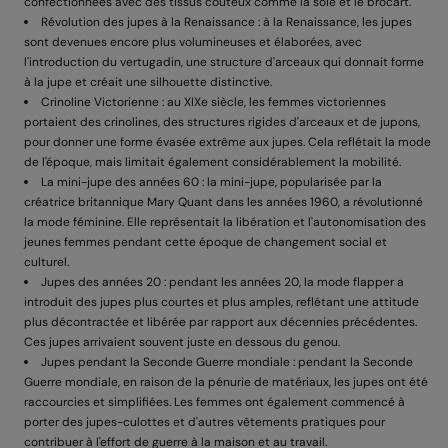
confectionnées avec des tissus coûteux comme la soie et le brocart.
Révolution des jupes à la Renaissance : à la Renaissance, les jupes
sont devenues encore plus volumineuses et élaborées, avec
l'introduction du vertugadin, une structure d'arceaux qui donnait forme
à la jupe et créait une silhouette distinctive.
Crinoline Victorienne : au XIXe siècle, les femmes victoriennes
portaient des crinolines, des structures rigides d'arceaux et de jupons,
pour donner une forme évasée extrême aux jupes. Cela reflétait la mode
de l'époque, mais limitait également considérablement la mobilité.
La mini-jupe des années 60 : la mini-jupe, popularisée par la
créatrice britannique Mary Quant dans les années 1960, a révolutionné
la mode féminine. Elle représentait la libération et l'autonomisation des
jeunes femmes pendant cette époque de changement social et
culturel.
Jupes des années 20 : pendant les années 20, la mode flapper a
introduit des jupes plus courtes et plus amples, reflétant une attitude
plus décontractée et libérée par rapport aux décennies précédentes.
Ces jupes arrivaient souvent juste en dessous du genou.
Jupes pendant la Seconde Guerre mondiale : pendant la Seconde
Guerre mondiale, en raison de la pénurie de matériaux, les jupes ont été
raccourcies et simplifiées. Les femmes ont également commencé à
porter des jupes-culottes et d'autres vêtements pratiques pour
contribuer à l'effort de guerre à la maison et au travail.