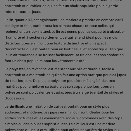
confortable tout au long de la journée. Les jupes en coton sont faciles à
entretenir et durables, ce qui en fait un choix populaire pour la garde-
robe de tous les jours.
Le
lin
, quant à lui, est également une matière à prendre en compte car il
est léger et frais, parfait pour les climats chauds et pour celles qui
recherchent un look naturel. Le lin est connu pour sa capacité à absorber
l'humidité et à sécher rapidement, ce qui le rend idéal pour les mois
d'été. Les jupes en lin ont une texture distinctive et un aspect
décontracté qui est parfait pour un look casual et sophistiqué. Bien que
le lin ait tendance à se froisser facilement, sa fraîcheur et son confort en
font un choix populaire pour les vêtements d'été.
Le
polyester
, en revanche, est résistant aux plis et durable, facile à
entretenir et à maintenir, ce qui en fait une option pratique pour les jupes
de tous les jours. De plus, le polyester peut être mélangé à d'autres
matières pour améliorer sa texture et son apparence. Les jupes en
polyester sont polyvalentes et adaptées à un large éventail de styles et
d'occasions.
Le
similicuir
, une imitation de cuir, est parfait pour un style plus
audacieux et moderne. Les jupes en similicuir sont idéales pour les
sorties nocturnes et les événements sociaux, combinées avec des tops
simples ou des blouses sophistiquées. Le similicuir est une matière
polyvalente qui peut être utilisée pour créer une variété de styles, du