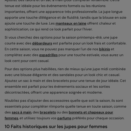
Ajoutez des talons et un sac à main pour compléter l'ensemble. Cette
tenue est idéale pour les événements formels ou les réunions
importantes, offrant une apparence très professionnelle. La jupe longue
apporte une touche d'élégance et de fluidité, tandis que la blouse en soie
ajoute une touche de luxe. Les
manteaux en laine
offrent chaleur et
sophistication, ce qui rend ce look parfait pour l'hiver.
Si vous cherchez des options pour la saison printemps-été, une jupe
courte avec des
débardeurs
est parfaite pour un look frais et confortable.
En cette saison, vous ne pouvez pas manquer l'un de nos
bikinis
et
complétez avec des
espadrilles
pour une touche estivale, vous aurez un
look cent pour cent casual.
Pour des options plus habillées, rien de mieux qu'une jupe midi combinée
avec une blouse élégante et des sandales pour un look chic et casual.
Ajoutez un sac à main et des bracelets pour une tenue de jour idéale. Cet
ensemble est parfait pour les événements sociaux et les sorties
décontractées, offrant une apparence soignée et moderne.
N'oubliez pas d'ajouter des accessoires quelle que soit la saison, ils sont
essentiels pour compléter n'importe quelle tenue en toute saison, comme
des
sacs à main
, des
bracelets
ou des
bonnets et chapeaux pour
femmes
, et utilisez toujours vos
parfums
préférés pour chaque occasion.
10 Faits historiques sur les jupes pour femmes