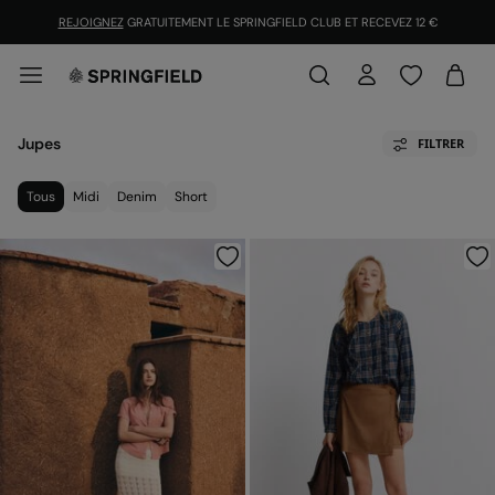
REJOIGNEZ
GRATUITEMENT LE SPRINGFIELD CLUB ET RECEVEZ 12 €
Jupes
FILTRER
Tous
Midi
Denim
Short