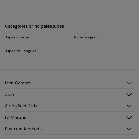
Catégories principales jupes
Jupes courtes
Jupes en jean
Jupes mi-longues
Mon Compte
Identifiez-vous
Aide
M’inscrire
Service Clientèle
Springfield Club
Mes adresses
Foire aux questions
Mon historique de commandes
Découvrez-le
La Marque
Livraison
Adhérez !
Retours et rétraction
À propos de nous
Payment Methods
Promotions en cours
Franchises