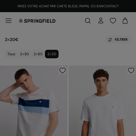
REJOIGNEZ
GRATUITEMENT LE SPRINGFIELD CLUB ET RECEVEZ 12 €
2=20€
FILTRER
Tous
2=30
2=65
2=20