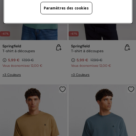
Paramètres des cookies
-67%
-67%
Springfield
Springfield
T-shirt à découpes
T-shirt à découpes
5,99 €
17,99 €
5,99 €
17,99 €
Vous économisez
12,00 €
Vous économisez
12,00 €
+3 Couleurs
+3 Couleurs