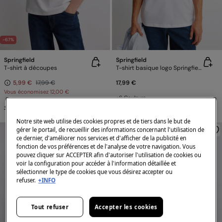
-67%
Springfield
Springfield
T-shirt à découpes
T-shirt basique logo Springfield
5,99 €
17,99 €
17,99 €
Vous économisez
12,00 €
+6 Couleurs
+3 Couleurs
Notre site web utilise des cookies propres et de tiers dans le but de
gérer le portail, de recueillir des informations concernant l'utilisation de
ce dernier, d'améliorer nos services et d'afficher de la publicité en
fonction de vos préférences et de l'analyse de votre navigation. Vous
pouvez cliquer sur ACCEPTER afin d'autoriser l'utilisation de cookies ou
voir la configuration pour accéder à l'information détaillée et
sélectionner le type de cookies que vous désirez accepter ou
refuser.
+INFO
Tout refuser
Accepter les cookies