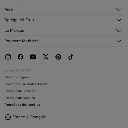
Identifiez-vous
Aide
M’inscrire
Service Clientèle
Springfield Club
Mes adresses
Foire aux questions
Mon historique de commandes
Découvrez-le
La Marque
Livraison
Adhérez !
Retours et rétraction
À propos de nous
Payment Methods
Promotions en cours
Franchises
Carte paiement Springcash
Pressroom
Carte Cadeau
Emploi
Conditionnalité Carte Cadeau
Boutiques
Springfield 2026©
Mentions Légales
Conditions Générales d'achat
Politique de Privacité
Politique de Cookies
Paramètres des cookies
France
Français