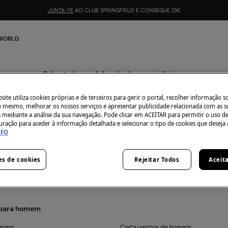
JUNTA-TE
AO CLUB SPRINGFIELD E CONSEGUE 12€
 WORLD
Sobretudos acolchoados homem
0
itens
ite utiliza cookies próprias e de terceiros para gerir o portal, recolher informação s
do mesmo, melhorar os nossos serviços e apresentar publicidade relacionada com as s
s mediante a análise da sua navegação. Pode clicar em ACEITAR para permitir o uso d
uração para aceder à informação detalhada e selecionar o tipo de cookies que deseja 
NFO
 momento não temos artigos em stock da categoria seleci
 não te preocupes, temos imensos artigos que podem ser t
es de cookies
Rejeitar Todos
Aceit
 para homem
homem
Corta-ventos de homem