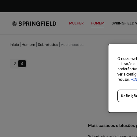
MULHER
HOMEM
SPRINGFIELD
Início
Homem
Sobretudos
Acolchoados
O nosso webs
2
4
utilização 
preferência
ver a config
recusar.
+I
Neste
Mas
Definiçõ
Mais casacos e blusões
Sobretudos acolchoados 