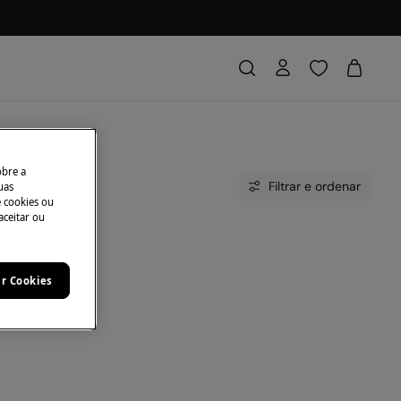
obre a
Filtrar e ordenar
uas
e cookies ou
aceitar ou
onada.
eus.
ar Cookies