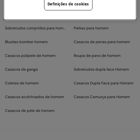
Sobretudos acolchoados homem
Corta-ventos de homem
Definições de cookies
Sobretudos de pano para homem
Gabardines de homem
Sobretudos compridos para homem
Parkas para homem
Blusões bomber homem
Casacos de penas para homem
Casacos polipele de homem
Roupa de pano de homem
Casacos de ganga
Sobretudos dupla face Homem
Coletes de homem
Casacos Dupla Face para Homem
Casacos acolchoados de homem
Casacos Camurça para Homem
Casacos de pele de homem