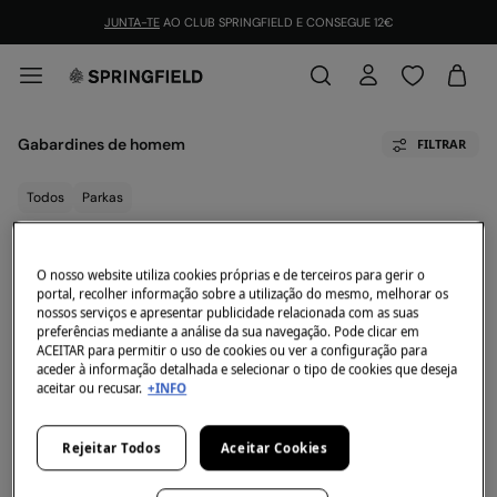
JUNTA-TE
AO CLUB SPRINGFIELD E CONSEGUE 12€
Gabardines de homem
FILTRAR
Todos
Parkas
Neste momento não temos artigos em stock da
O nosso website utiliza cookies próprias e de terceiros para gerir o
categoria selecionada.
portal, recolher informação sobre a utilização do mesmo, melhorar os
Mas não te preocupes, temos imensos artigos que
nossos serviços e apresentar publicidade relacionada com as suas
podem ser teus.
preferências mediante a análise da sua navegação. Pode clicar em
ACEITAR para permitir o uso de cookies ou ver a configuração para
aceder à informação detalhada e selecionar o tipo de cookies que deseja
aceitar ou recusar.
+INFO
Rejeitar Todos
Aceitar Cookies
Mais casacos e blusões para homem